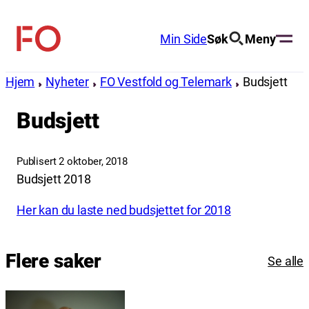
Hopp
til
Min Side
Søk
Meny
FO
innhold
(Fellesorganisasjonen)
Hjem
Nyheter
FO Vestfold og Telemark
Budsjett
Budsjett
Publisert 2 oktober, 2018
Budsjett 2018
Her kan du laste ned budsjettet for 2018
Flere saker
Se alle