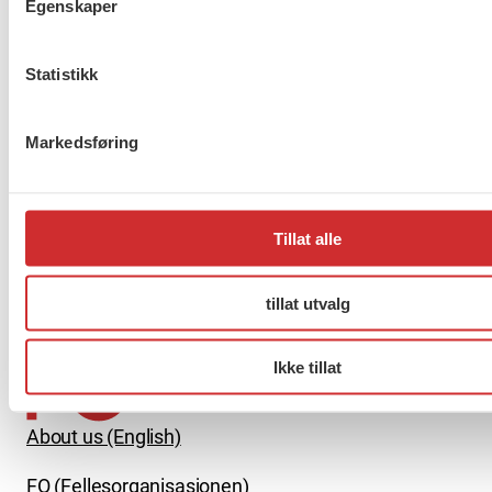
Egenskaper
Taushetsplikt og personvern
Statistikk
Markedsføring
Er du berørt av brannen i
Drammen?
Tillat alle
Møt Anneli i yrkesetisk råd
tillat utvalg
Ikke tillat
About us (English)
FO (Fellesorganisasjonen)