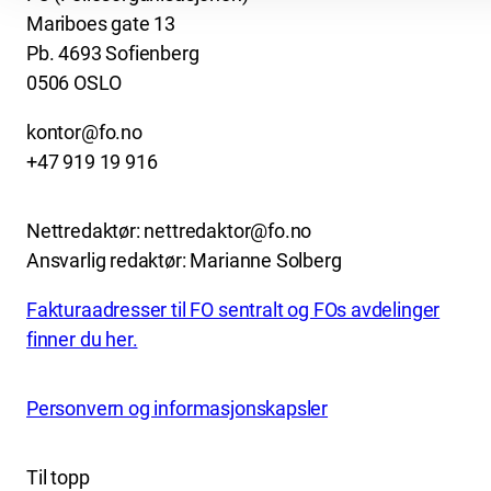
Mariboes gate 13
Pb. 4693 Sofienberg
0506 OSLO
kontor@fo.no
+47 919 19 916
Nettredaktør: nettredaktor@fo.no
Ansvarlig redaktør: Marianne Solberg
Fakturaadresser til FO sentralt og FOs avdelinger
finner du her.
Personvern og informasjonskapsler
Til topp