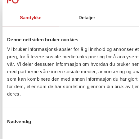
straffeforfølge mødrene, og vi har lang erfaring med å ta vare
på barn av foreldre som har gjort kriminelle handlinger. I
Samtykke
Detaljer
barnekonvensjonen står det at når foreldre ikke kan ta vare
på barna, har barna særlig rett på beskyttelse og omsorg. Vi
har barnevern og helsevesen som kan ta vare på barna.
Denne nettsiden bruker cookies
Vi bruker informasjonskapsler for å gi innhold og annonser et
Vi vil at alle barna skal glede seg til jul og glede seg over
preg, for å levere sosiale mediefunksjoner og for å analysere
livet. Vi vil ha barna i flyktningeleirene hjem, nå!
vår. Vi deler dessuten informasjon om hvordan du bruker nett
med partnerne våre innen sosiale medier, annonsering og an
Mona Mathisen og Lise Holm
som kan kombinere den med annen informasjon du har gjort t
for dem, eller som de har samlet inn gjennom din bruk av tje
deres.
Flere saker
Se alle
Samtykkevalg
Nødvendig