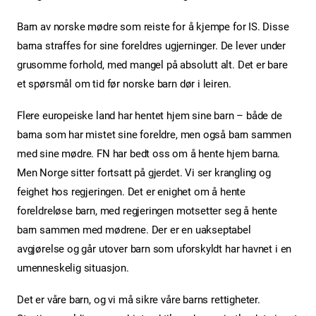
Barn av norske mødre som reiste for å kjempe for IS. Disse
barna straffes for sine foreldres ugjerninger. De lever under
grusomme forhold, med mangel på absolutt alt. Det er bare
et spørsmål om tid før norske barn dør i leiren.
Flere europeiske land har hentet hjem sine barn – både de
barna som har mistet sine foreldre, men også barn sammen
med sine mødre. FN har bedt oss om å hente hjem barna.
Men Norge sitter fortsatt på gjerdet. Vi ser krangling og
feighet hos regjeringen. Det er enighet om å hente
foreldreløse barn, med regjeringen motsetter seg å hente
barn sammen med mødrene. Der er en uakseptabel
avgjørelse og går utover barn som uforskyldt har havnet i en
umenneskelig situasjon.
Det er våre barn, og vi må sikre våre barns rettigheter.