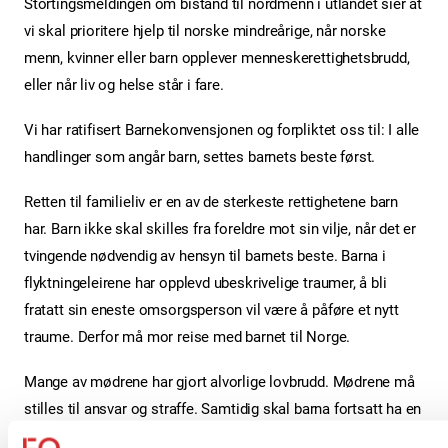
Stortingsmeldingen om bistand til nordmenn i utlandet sier at
vi skal prioritere hjelp til norske mindreårige, når norske
menn, kvinner eller barn opplever menneskerettighetsbrudd,
eller når liv og helse står i fare.
Vi har ratifisert Barnekonvensjonen og forpliktet oss til: I alle
handlinger som angår barn, settes barnets beste først.
Retten til familieliv er en av de sterkeste rettighetene barn
har. Barn ikke skal skilles fra foreldre mot sin vilje, når det er
tvingende nødvendig av hensyn til barnets beste. Barna i
flyktningeleirene har opplevd ubeskrivelige traumer, å bli
fratatt sin eneste omsorgsperson vil være å påføre et nytt
traume. Derfor må mor reise med barnet til Norge.
Mange av mødrene har gjort alvorlige lovbrudd. Mødrene må
stilles til ansvar og straffe. Samtidig skal barna fortsatt ha en
relasjon til sin mor. Norge har et rettssystem som kan