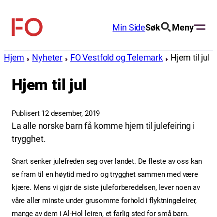
Hopp
til
Min Side
Søk
Meny
FO
innhold
(Fellesorganisasjonen)
Hjem
Nyheter
FO Vestfold og Telemark
Hjem til jul
Hjem til jul
Publisert 12 desember, 2019
La alle norske barn få komme hjem til julefeiring i
trygghet.
Snart senker julefreden seg over landet. De fleste av oss kan
se fram til en høytid med ro og trygghet sammen med være
kjære. Mens vi gjør de siste juleforberedelsen, lever noen av
våre aller minste under grusomme forhold i flyktningeleirer,
mange av dem i Al-Hol leiren, et farlig sted for små barn.