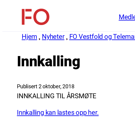
Hopp
Medl
til
FO
innhold
(Fellesorganisasjonen)
Hjem
Nyheter
FO Vestfold og Telema
Innkalling
Publisert 2 oktober, 2018
INNKALLING TIL ÅRSMØTE
Innkalling kan lastes opp her.