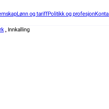
emskap
Lønn og tariff
Politikk og profesjon
Konta
rk
Innkalling