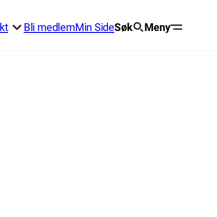
kt
Bli medlem
Min Side
Søk
Meny