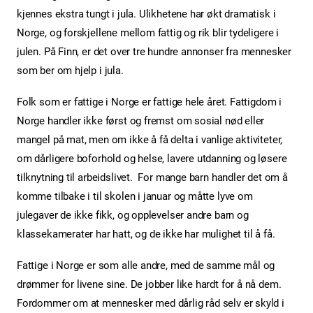
kjennes ekstra tungt i jula. Ulikhetene har økt dramatisk i
Norge, og forskjellene mellom fattig og rik blir tydeligere i
julen. På Finn, er det over tre hundre annonser fra mennesker
som ber om hjelp i jula.
Folk som er fattige i Norge er fattige hele året. Fattigdom i
Norge handler ikke først og fremst om sosial nød eller
mangel på mat, men om ikke å få delta i vanlige aktiviteter,
om dårligere boforhold og helse, lavere utdanning og løsere
tilknytning til arbeidslivet. For mange barn handler det om å
komme tilbake i til skolen i januar og måtte lyve om
julegaver de ikke fikk, og opplevelser andre barn og
klassekamerater har hatt, og de ikke har mulighet til å få.
Fattige i Norge er som alle andre, med de samme mål og
drømmer for livene sine. De jobber like hardt for å nå dem.
Fordommer om at mennesker med dårlig råd selv er skyld i