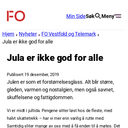
Hopp
til
Min Side
Søk
Meny
FO
innhold
(Fellesorganisasjonen)
Hjem
Nyheter
FO Vestfold og Telemark
Jula er ikke god for alle
Jula er ikke god for alle
Publisert 19 desember, 2019
Julen er som et forstørrelsesglass. Alt blir større,
gleden, varmen og nostalgien, men også savnet,
skuffelsene og fattigdommen.
Vi er midt i jultida. Pengene sitter løst hos de fleste,
med
halvt skattetrekk – har vi mer enn vanlig å rutte med.
Samtidig sliter mange av oss med å få enden til å møtes. Det