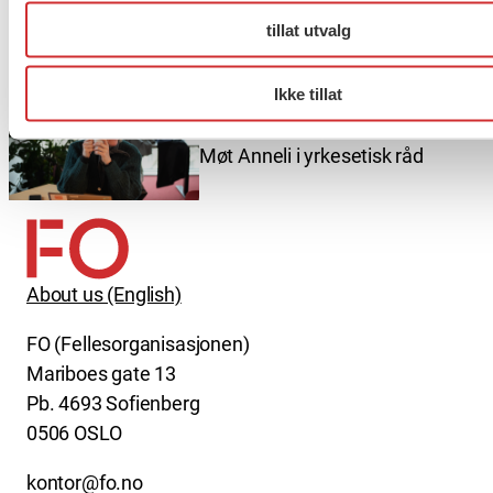
Er du berørt av brannen i
tillat utvalg
Drammen?
Ikke tillat
Møt Anneli i yrkesetisk råd
About us (English)
FO (Fellesorganisasjonen)
Mariboes gate 13
Pb. 4693 Sofienberg
0506 OSLO
kontor@fo.no