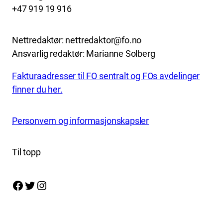
+47 919 19 916
Nettredaktør: nettredaktor@fo.no
Ansvarlig redaktør: Marianne Solberg
Fakturaadresser til FO sentralt og FOs avdelinger
finner du her.
Personvern og informasjonskapsler
Til topp
Facebook
Twitter
Instagram