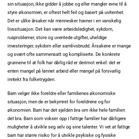
sin situasjon, ikke gidder å jobbe og eller mangler evne til å
styre økonomien, er oftest helt feil og basert på uvitenhet.
Det er ulike årsaker når mennesker havner i en vanskelig
livssituasjon. Det kan være arbeidsledighet, sykdom,
rusproblemer, store og uventede utgifter, uheldige
investeringer, sykdom eller samlivsbrudd. Årsakene er mange
.
og svært ofte sammensatt og kompliserte
De konkrete
grunnene til at folk har dårlig råd er derimot enkel: det er
enten mangel på lønnet arbeid eller mangel på forsvarlig
inntekt fra folketrygden.
Barn velger ikke foreldre eller familienes økonomiske
situasjon, men de er bekymret for foreldrene og for
økonomien. Barn har det sjelden bra om ikke hele familien
det bra. Barn som vokser opp i fattige familier har dårligere
muligheter å utvikle seg selv og sine talenter. Vi vet at fattige
barn har større risiko for å utvikle psykiske og fysiske