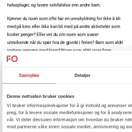
.
helseplager, og lavere selvfølelse enn andre barn
Kjenner du noen som ofte har en unnskyldning for ikke å bli
med på kino eller ikke kan bli med på andre aktiviteter som
koster penger? Eller vet du om noen som svarer
unnvikende når du spør hva de gjorde i ferien? Barn som aldri
invitere vennene med hjem? Noen som aldri viser fram
gavene de forteller om etter jul? Du som alltid kan velge å
delta på de aktiviteter du ønsker, har du tenkt på hvordan det
ville vært om du måtte takke nei
Samtykke
Detaljer
Nå er julen her. Det viktig å bidra til at alle får gode
opplevelser og minner.
FO vil oppfordre alle med mulighet til
Denne nettsiden bruker cookies
å dele av sin overflod, del med de som ikke har. Vær raus
Vi bruker informasjonskapsler for å gi innhold og annonser et
og inkluderende. Slik at alle barn kan få gode opplevelser i
preg, for å levere sosiale mediefunksjoner og for å analysere
jula.
vår. Vi deler dessuten informasjon om hvordan du bruker nett
med partnerne våre innen sosiale medier, annonsering og an