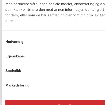
Flere saker
Se alle
med partnerne våre innen sosiale medier, annonsering og an
som kan kombinere den med annen informasjon du har gjort t
for dem, eller som de har samlet inn gjennom din bruk av tje
deres.
Taushetsplikt og personvern
Samtykkevalg
Nødvendig
Egenskaper
Er du berørt av brannen i
Drammen?
Statistikk
Markedsføring
Møt Anneli i yrkesetisk råd