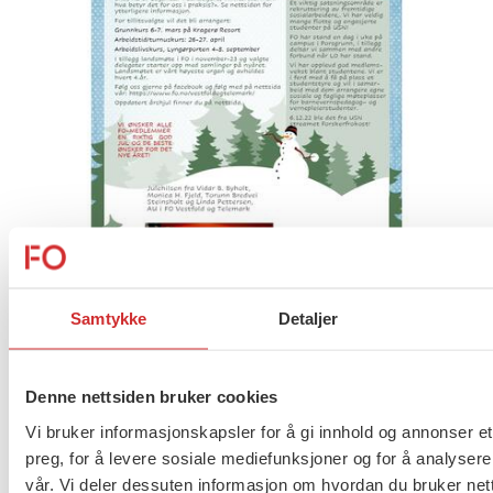
Samtykke
Detaljer
Åpne brevet del 1 her.
Denne nettsiden bruker cookies
Åpne brevet del 2 her.
Vi bruker informasjonskapsler for å gi innhold og annonser et
preg, for å levere sosiale mediefunksjoner og for å analysere
vår. Vi deler dessuten informasjon om hvordan du bruker nett