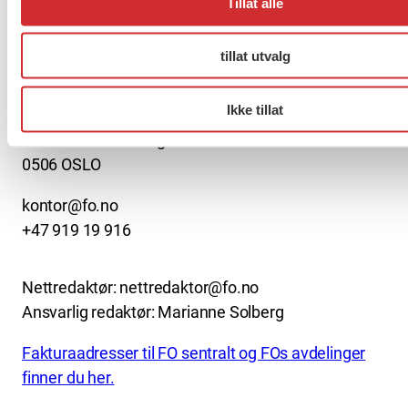
Tillat alle
About us (English)
tillat utvalg
FO (Fellesorganisasjonen)
Ikke tillat
Mariboes gate 13
Pb. 4693 Sofienberg
0506 OSLO
kontor@fo.no
+47 919 19 916
Nettredaktør: nettredaktor@fo.no
Ansvarlig redaktør: Marianne Solberg
Fakturaadresser til FO sentralt og FOs avdelinger
finner du her.