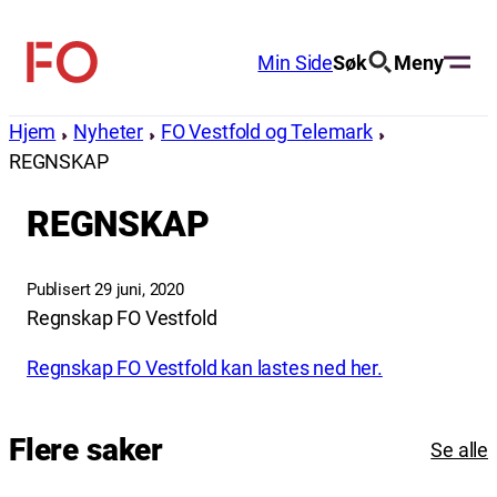
Hopp
til
Min Side
Søk
Meny
FO
innhold
(Fellesorganisasjonen)
Hjem
Nyheter
FO Vestfold og Telemark
REGNSKAP
REGNSKAP
Publisert 29 juni, 2020
Regnskap FO Vestfold
Regnskap FO Vestfold kan lastes ned her.
Flere saker
Se alle