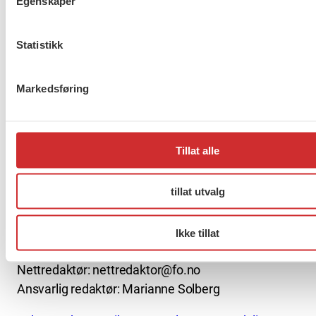
Egenskaper
Statistikk
About us (English)
Markedsføring
FO (Fellesorganisasjonen)
Mariboes gate 13
Tillat alle
Pb. 4693 Sofienberg
0506 OSLO
tillat utvalg
kontor@fo.no
+47 919 19 916
Ikke tillat
Nettredaktør: nettredaktor@fo.no
Ansvarlig redaktør: Marianne Solberg