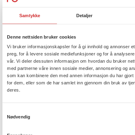
Samarbeidsavtalen med Rødt kan lastes ned her.
Samtykke
Detaljer
Flere saker
Se alle
Denne nettsiden bruker cookies
Vi bruker informasjonskapsler for å gi innhold og annonser et
preg, for å levere sosiale mediefunksjoner og for å analysere
Taushetsplikt og personvern
vår. Vi deler dessuten informasjon om hvordan du bruker nett
med partnerne våre innen sosiale medier, annonsering og an
som kan kombinere den med annen informasjon du har gjort t
for dem, eller som de har samlet inn gjennom din bruk av tje
deres.
Er du berørt av brannen i
Drammen?
Samtykkevalg
Nødvendig
Møt Anneli i yrkesetisk råd