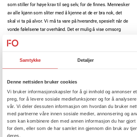
som stiller for høye krav til seg selv, for de finnes. Mennesker
av alle kjønn som sliter med å kjenne at de er bra nok, det
skal vi ta på alvor. Vi må ta vare på hverandre, spesielt når de
vonde følelsene tar overhånd. Det er mulig å vise omsorg
uten å sykeliggjøre at jenter og kvinner presterer godt.
I dag er det, 8.mars, den internasjonale kvinnedagen. En fin
anledning til for å skrote Flink Pike Syndromet og heie fram
Samtykke
Detaljer
jentene og kvinnene uansett hva de er flinke til. Det er viktig
at mennesker av alle kjønn er synlig, tydelige og tar
Denne nettsiden bruker cookies
posisjoner i storsamfunnet og i hjemmene. Ved å heie
Vi bruker informasjonskapsler for å gi innhold og annonser et
hverandre fram og ta vare på hverandre når vi sliter, skaper vi
preg, for å levere sosiale mediefunksjoner og for å analysere
et likestilt samfunn hvor alle får utvikle seg og har det bra.
vår. Vi deler dessuten informasjon om hvordan du bruker nett
med partnerne våre innen sosiale medier, annonsering og an
Gratulere med kvinnedagen, for likestilling og solidaritet!
som kan kombinere den med annen informasjon du har gjort t
for dem, eller som de har samlet inn gjennom din bruk av tje
deres.