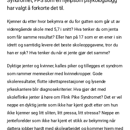
Syndromet, FPS som en hjelpsom psykologblogg
har valgt å forkorte det til.
Kjenner du etter hvor bekymra er du for gutten som går ut av
videregående skole med 5,7 i snitt? Hva tenker du om jenta
som får samme resultat? Eller han på 17 som er en ener i sin
idrett og samtidig levere det beste skoleoppgavene, tror du
han er syk? Hva tenker du når ei jente gjør det samme?
Dyktige jenter og kvinner, kalles piker og tillegges et syndrom
som rammer mennesker med kvinnekropper. Gode
skoleresultater, flotte idrettsprestasjoner og lysende
yrkeskarriere blir diagnosekriterier. Hva gjør det med
skoleflinke jenter å høre om Flink Pike Syndromet? Det er vel
neppe en dyktig jente som ikke har kjent godt etter om hun
ikke kjenner seg litt sliten, litt pressa, litt stressa? Neppe en
jenteforelder som ikke har kjent et stikk av bekymring når
dattera jobber hardt med skolearbeidet og kommer hjem med