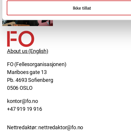
Ikke tillat
Møt Anneli i yrkesetisk råd
About us (English)
FO (Fellesorganisasjonen)
Mariboes gate 13
Pb. 4693 Sofienberg
0506 OSLO
kontor@fo.no
+47 919 19 916
Nettredaktør: nettredaktor@fo.no