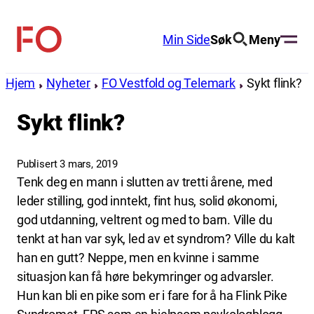
Hopp
til
Min Side
Søk
Meny
FO
innhold
(Fellesorganisasjonen)
Hjem
Nyheter
FO Vestfold og Telemark
Sykt flink?
Sykt flink?
Publisert 3 mars, 2019
Tenk deg en mann i slutten av tretti årene, med
leder stilling, god inntekt, fint hus, solid økonomi,
god utdanning, veltrent og med to barn. Ville du
tenkt at han var syk, led av et syndrom? Ville du kalt
han en gutt? Neppe, men en kvinne i samme
situasjon kan få høre bekymringer og advarsler.
Hun kan bli en pike som er i fare for å ha Flink Pike