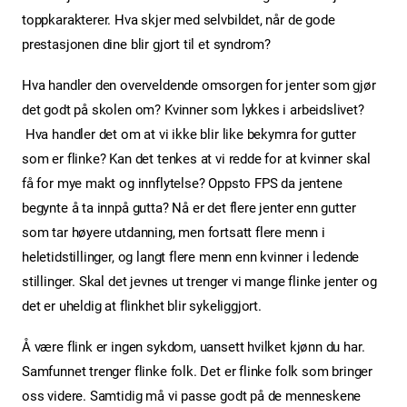
toppkarakterer. Hva skjer med selvbildet, når de gode
prestasjonen dine blir gjort til et syndrom?
Hva handler den overveldende omsorgen for jenter som gjør
det godt på skolen om? Kvinner som lykkes i arbeidslivet?
Hva handler det om at vi ikke blir like bekymra for gutter
som er flinke? Kan det tenkes at vi redde for at kvinner skal
få for mye makt og innflytelse? Oppsto FPS da jentene
begynte å ta innpå gutta? Nå er det flere jenter enn gutter
som tar høyere utdanning, men fortsatt flere menn i
heletidstillinger, og langt flere menn enn kvinner i ledende
stillinger. Skal det jevnes ut trenger vi mange flinke jenter og
det er uheldig at flinkhet blir sykeliggjort.
Å være flink er ingen sykdom, uansett hvilket kjønn du har.
Samfunnet trenger flinke folk. Det er flinke folk som bringer
oss videre. Samtidig må vi passe godt på de menneskene