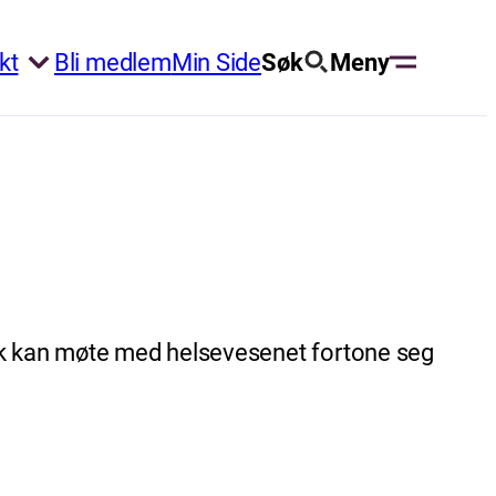
kt
Bli medlem
Min Side
Søk
Meny
Slik kan møte med helsevesenet fortone seg
.