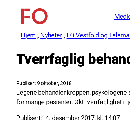
Hopp
Medl
til
FO
innhold
(Fellesorganisasjonen)
Hjem
Nyheter
FO Vestfold og Telema
Tverrfaglig behand
Publisert 9 oktober, 2018
Legene behandler kroppen, psykologene sjel
for mange pasienter. Økt tverrfaglighet i t
Publisert:14. desember 2017, kl. 14:07