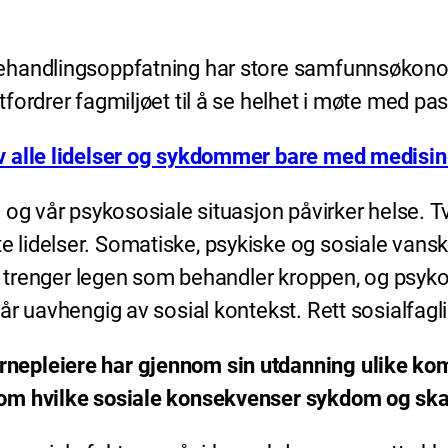
handlingsoppfatning har store samfunnsøkonom
ordrer fagmiljøet til å se helhet i møte med pasi
av alle lidelser og sykdommer bare med medisin
og vår psykososiale situasjon påvirker helse. Tv
delser. Somatiske, psykiske og sosiale vansker ka
Vi trenger legen som behandler kroppen, og psyk
år uavhengig av sosial kontekst. Rett sosialfagl
epleiere har gjennom sin utdanning ulike komb
om hvilke sosiale konsekvenser sykdom og skad