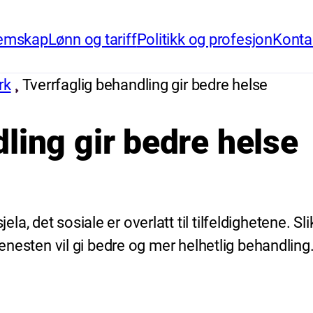
emskap
Lønn og tariff
Politikk og profesjon
Konta
rk
Tverrfaglig behandling gir bedre helse
ling gir bedre helse
a, det sosiale er overlatt til tilfeldighetene. 
jenesten vil gi bedre og mer helhetlig behandling