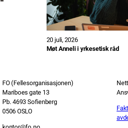
20 juli, 2026
Møt Anneli i yrkesetisk råd
FO (Fellesorganisasjonen)
Nett
Mariboes gate 13
Ansv
Pb. 4693 Sofienberg
Fakt
0506 OSLO
avde
kontor@fo.no