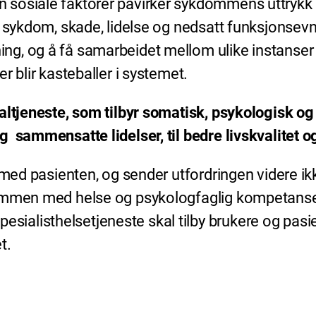
osiale faktorer påvirker sykdommens uttrykk og
v sykdom, skade, lidelse og nedsatt funksjonsevn
, og å få samarbeidet mellom ulike instanser ti
 blir kasteballer i systemet.
altjeneste, som tilbyr somatisk, psykologisk o
 sammensatte lidelser, til bedre livskvalitet 
med pasienten, og sender utfordringen videre ikke
sammen med helse og psykologfaglig kompetanse
listhelsetjeneste skal tilby brukere og pasiente
t.