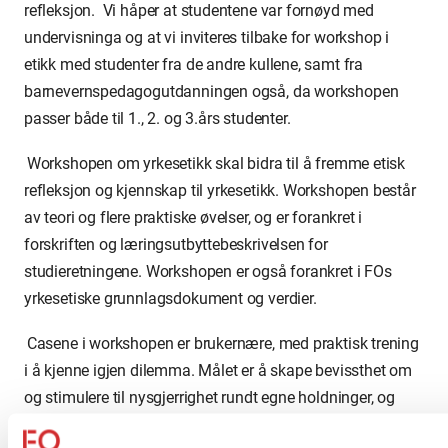
refleksjon. Vi håper at studentene var fornøyd med
undervisninga og at vi inviteres tilbake for workshop i
etikk med studenter fra de andre kullene, samt fra
barnevernspedagogutdanningen også, da workshopen
passer både til 1., 2. og 3.års studenter.
Workshopen om yrkesetikk skal bidra til å fremme etisk
refleksjon og kjennskap til yrkesetikk. Workshopen består
av teori og flere praktiske øvelser, og er forankret i
forskriften og læringsutbyttebeskrivelsen for
studieretningene. Workshopen er også forankret i FOs
yrkesetiske grunnlagsdokument og verdier.
Casene i workshopen er brukernære, med praktisk trening
i å kjenne igjen dilemma. Målet er å skape bevissthet om
og stimulere til nysgjerrighet rundt egne holdninger, og
refleksjon over disse, samt å bidra til å synliggjøre