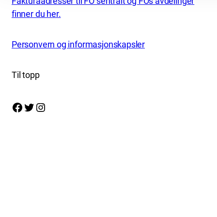
Fakturaadresser til FO sentralt og FOs avdelinger
finner du her.
Personvern og informasjonskapsler
Til topp
Facebook
Twitter
Instagram