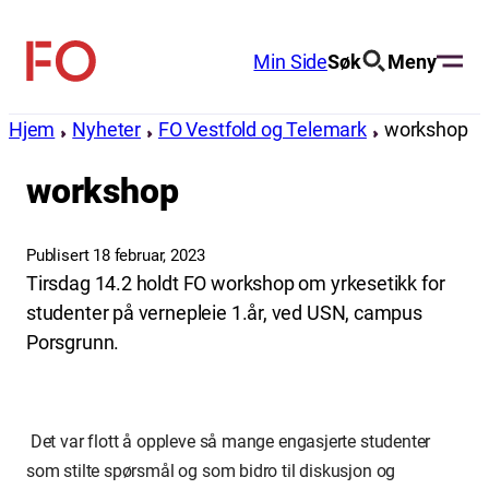
Hopp
til
Min Side
Søk
Meny
FO
innhold
(Fellesorganisasjonen)
Hjem
Nyheter
FO Vestfold og Telemark
workshop
workshop
Publisert 18 februar, 2023
Tirsdag 14.2 holdt FO workshop om yrkesetikk for
studenter på vernepleie 1.år, ved USN, campus
Porsgrunn.
Det var flott å oppleve så mange engasjerte studenter
som stilte spørsmål og som bidro til diskusjon og