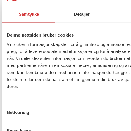
yrkesetikken og å øve opp «etikk-muskler».
Samtykke
Detaljer
Flere saker
Se alle
Denne nettsiden bruker cookies
Vi bruker informasjonskapsler for å gi innhold og annonser et
preg, for å levere sosiale mediefunksjoner og for å analysere
Taushetsplikt og personvern
vår. Vi deler dessuten informasjon om hvordan du bruker nett
med partnerne våre innen sosiale medier, annonsering og an
som kan kombinere den med annen informasjon du har gjort t
for dem, eller som de har samlet inn gjennom din bruk av tje
deres.
Er du berørt av brannen i
Drammen?
Samtykkevalg
Nødvendig
Møt Anneli i yrkesetisk råd
Egenskaper