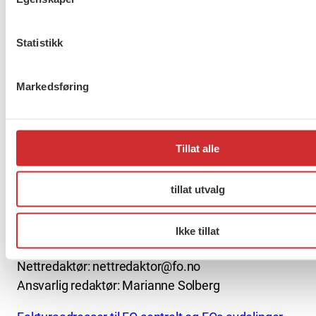
Statistikk
About us (English)
Markedsføring
FO (Fellesorganisasjonen)
Mariboes gate 13
Tillat alle
Pb. 4693 Sofienberg
0506 OSLO
tillat utvalg
kontor@fo.no
+47 919 19 916
Ikke tillat
Nettredaktør: nettredaktor@fo.no
Ansvarlig redaktør: Marianne Solberg