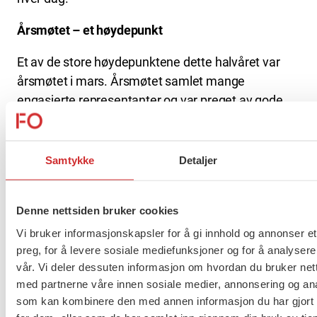
Årsmøtet – et høydepunkt
Et av de store høydepunktene dette halvåret var
årsmøtet i mars. Årsmøtet samlet mange
engasjerte representanter og var preget av gode
diskusjoner, viktige vedtak og stort engasjement for
organisasjonen. Dette er en av våre viktigste
demokratiske arenaer, og vi takker alle som deltok
Samtykke
Detaljer
og bidro til et vellykket møte.
Profesjonsfaglig aktivitet
Denne nettsiden bruker cookies
Vi bruker informasjonskapsler for å gi innhold og annonser et
På årsmøtet ble det valgt et nytt profesjonsutvalg
preg, for å levere sosiale mediefunksjoner og for å analysere
bestående av 12 engasjerte representanter.
vår. Vi deler dessuten informasjon om hvordan du bruker nett
Utvalget har allerede vært samlet til
med partnerne våre innen sosiale medier, annonsering og an
oppstartseminar, hvor det ble lagt gode planer for
som kan kombinere den med annen informasjon du har gjort t
høsten 2026 og våren 2027. Det er mye spennende