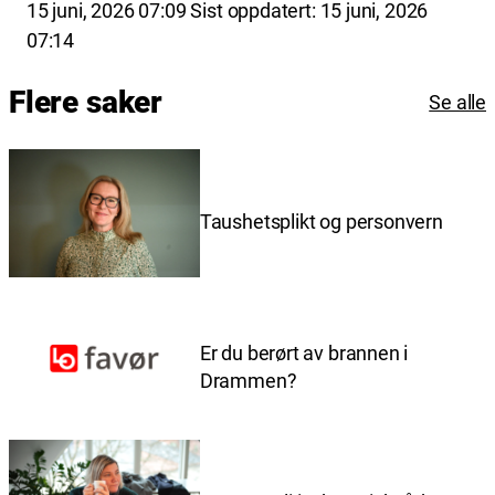
Lagt
15 juni, 2026 07:09
Sist oppdatert:
15 juni, 2026
ut
07:14
på
Flere saker
Se alle
Taushetsplikt og personvern
Er du berørt av brannen i
Drammen?