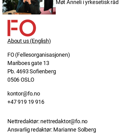
Møt Anneli i yrkesetisk råd
About us (English)
FO (Fellesorganisasjonen)
Mariboes gate 13
Pb. 4693 Sofienberg
0506 OSLO
kontor@fo.no
+47 919 19 916
Nettredaktør: nettredaktor@fo.no
Ansvarlig redaktør: Marianne Solberg