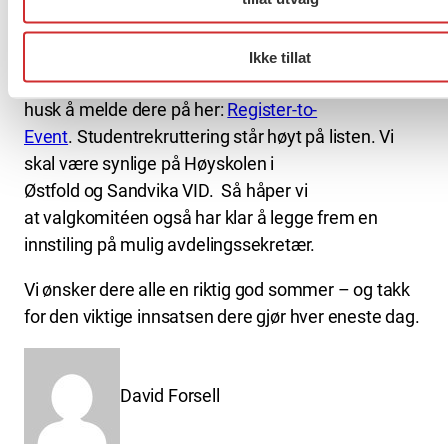
Vi går nå inn i sommerperioden, men allerede i
august starter aktivitetene opp igjen med blant
Ikke tillat
annet med klubbkonferanse for tillitsvalgte i KS, så
husk å melde dere på her:
Register-to-
Event
. Studentrekruttering står høyt på listen. Vi
skal være synlige på Høyskolen i
Østfold og Sandvika VID. Så håper vi
at valgkomitéen også har klar å legge frem en
innstiling på mulig avdelingssekretær.
Vi ønsker dere alle en riktig god sommer – og takk
for den viktige innsatsen dere gjør hver eneste dag.
David Forsell