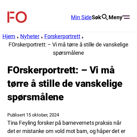
Hopp
til
Min Side
Søk
Meny
FO
innhold
(Fellesorganisasjonen)
Hjem
Nyheter
Forskerportrett
FOrskerportrett: – Vi må tørre å stille de vanskelige
spørsmålene
FOrskerportrett: – Vi må
tørre å stille de vanskelige
spørsmålene
Publisert 15 oktober, 2024
Tina Feyling forsker på barnevernets praksis når
det er mistanke om vold mot barn, og håper det er