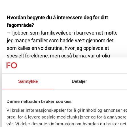
Hvordan begynte du å interessere deg for ditt
fagområde?
– I jobben som familieveileder i barnevernet møtte
jeg mange familier som hadde vært gjennom det
som kalles en voldsrutine, hvor jeg opplevde at
spesielt foreldrene, men også barna, var utrolig
redde. De hadde guarden oppe, og det var veldig
vanskelig å komme til og være en god hjelp for
dem. Jeg hadde flere kolleger som beskrev en
Samtykke
Detaljer
opplevelse av at de ikke kunne gjøre noe
annerledes, så da ble jeg nysgjerrig på å finne ut
om det var noen måte å forstå hvorfor det
Denne nettsiden bruker cookies
opplevdes slik.
Vi bruker informasjonskapsler for å gi innhold og annonser et
preg, for å levere sosiale mediefunksjoner og for å analysere
vår. Vi deler dessuten informasjon om hvordan du bruker nett