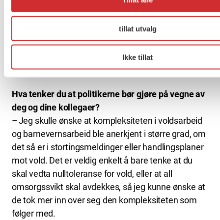
samfunnsdebatten. På den måten får de også frem
marginaliserte stemmer fra ulike mennesker, både
fra profesjonelle, men også dem vi er der for å
tillat utvalg
hjelpe. Det er fint å få løftet frem viktige
profesjonsgrupper som utgjør en forskjell for å
Ikke tillat
skape den velferdsstaten vi ønsker å ha.
Hva tenker du at politikerne bør gjøre på vegne av
deg og dine kollegaer?
– Jeg skulle ønske at kompleksiteten i voldsarbeid
og barnevernsarbeid ble anerkjent i større grad, om
det så er i stortingsmeldinger eller handlingsplaner
mot vold. Det er veldig enkelt å bare tenke at du
skal vedta nulltoleranse for vold, eller at all
omsorgssvikt skal avdekkes, så jeg kunne ønske at
de tok mer inn over seg den kompleksiteten som
følger med.