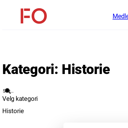
Hopp
Medl
til
FO
innhold
(Fellesorganisasjonen)
Kategori:
Historie
Søk
Velg kategori
Historie