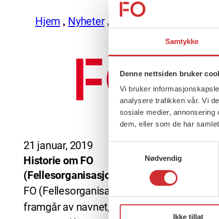
Hjem
Nyheter
Historie
Samtykke
Denne nettsiden bruker coo
Vi bruker informasjonskapsler
analysere trafikken vår. Vi 
sosiale medier, annonsering 
dem, eller som de har samlet
21 januar, 2019
Samtykkevalg
Nødvendig
Historie om FO
(Fellesorganisasjonen)
FO (Fellesorganisasjonen) er, slik det
framgår av navnet, et resultat av
Ikke tillat