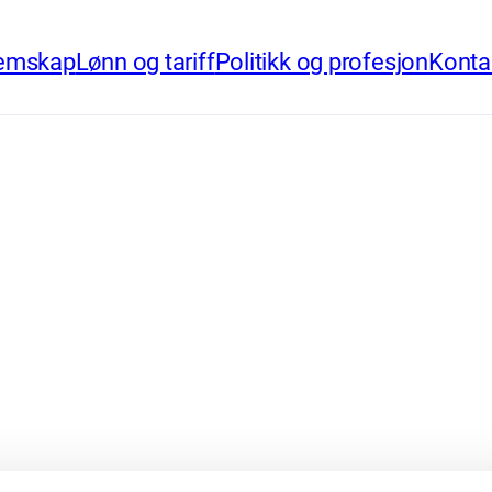
emskap
Lønn og tariff
Politikk og profesjon
Konta