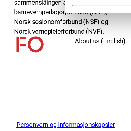
sammenslåingen av Norsk
barnevernpedagogforbund (NBF),
Norsk sosionomforbund (NSF) og
Norsk vernepleierforbund (NVF).
About us (English)
Personvern og informasjonskapsler