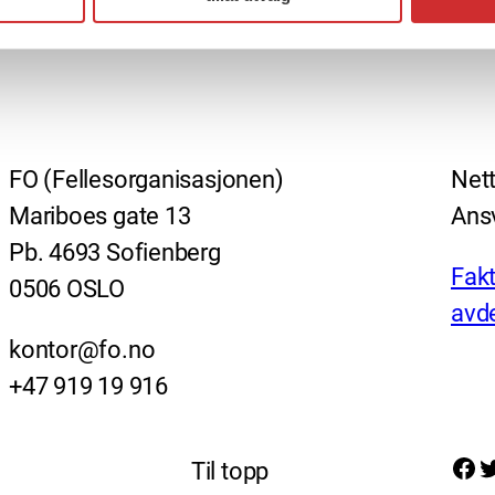
FO (Fellesorganisasjonen)
Nett
Mariboes gate 13
Ansv
Pb. 4693 Sofienberg
Fakt
0506 OSLO
avde
kontor@fo.no
+47 919 19 916
Facebook
Twitter
Til topp