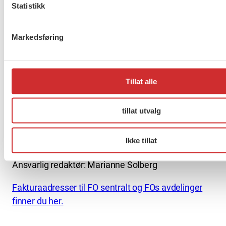
Statistikk
About us (English)
Markedsføring
FO (Fellesorganisasjonen)
Mariboes gate 13
Pb. 4693 Sofienberg
Tillat alle
0506 OSLO
kontor@fo.no
tillat utvalg
+47 919 19 916
Ikke tillat
Nettredaktør: nettredaktor@fo.no
Ansvarlig redaktør: Marianne Solberg
Fakturaadresser til FO sentralt og FOs avdelinger
finner du her.