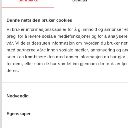
Denne nettsiden bruker cookies
Vi bruker informasjonskapsler for å gi innhold og annonser et
Taushetsplikt og personvern
preg, for å levere sosiale mediefunksjoner og for å analysere
vår. Vi deler dessuten informasjon om hvordan du bruker nett
med partnerne våre innen sosiale medier, annonsering og an
som kan kombinere den med annen informasjon du har gjort t
for dem, eller som de har samlet inn gjennom din bruk av tje
Er du berørt av brannen i
deres.
Drammen?
Samtykkevalg
Nødvendig
Møt Anneli i yrkesetisk råd
Egenskaper