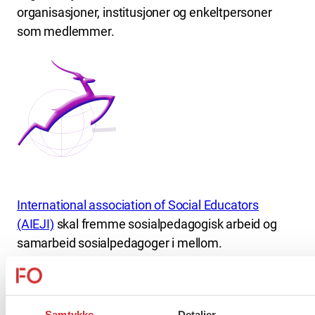
organisasjoner, institusjoner og enkeltpersoner
som medlemmer.
International association of Social Educators
(AIEJI)
skal fremme sosialpedagogisk arbeid og
samarbeid sosialpedagoger i mellom.
Organisasjonen avholder jevnlige samlinger.
Flere saker
Se alle
Samtykke
Detaljer