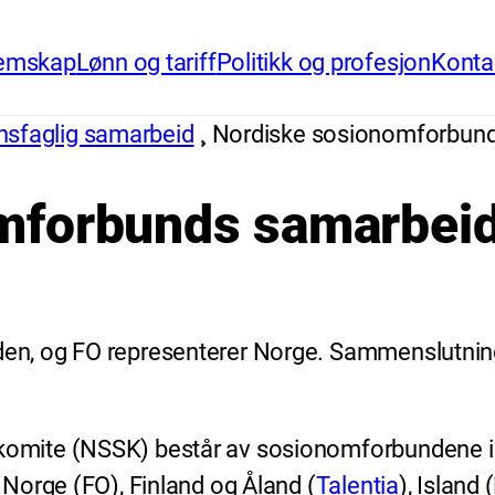
emskap
Lønn og tariff
Politikk og profesjon
Konta
onsfaglig samarbeid
Nordiske sosionomforbun
mforbunds samarbei
n, og FO representerer Norge. Sammenslutninge
omite (NSSK) består av sosionomforbundene i
, Norge (FO), Finland og Åland (
Talentia
), Island (