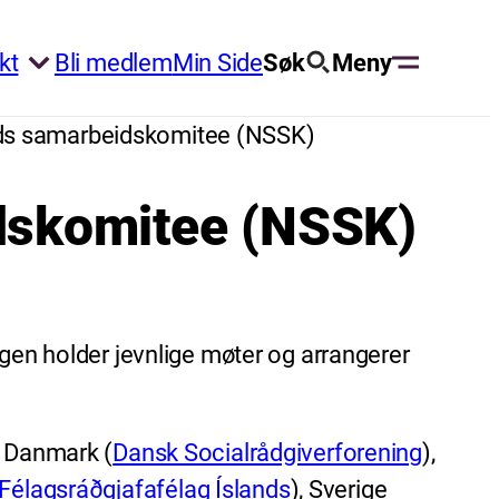
kt
Bli medlem
Min Side
Søk
Meny
ds samarbeidskomitee (NSSK)
dskomitee (NSSK)
n holder jevnlige møter og arrangerer
 Danmark (
Dansk Socialrådgiverforening
),
Félagsráðgjafafélag Íslands
), Sverige