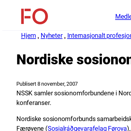
Hopp
Medl
til
FO
innhold
(Fellesorganisasjonen)
Hjem
Nyheter
Internasjonalt profesj
Nordiske sosiono
Publisert 8 november, 2007
NSSK samler sosionomforbundene i Norde
konferanser.
Nordiske sosionomforbunds samarbeidsk
Færøyene (
Sosialráðgevarafelag Føroya
)