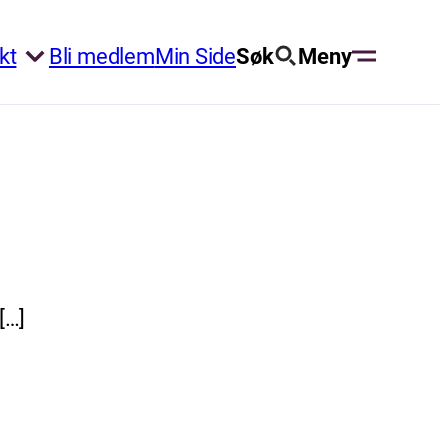
kt
Bli medlem
Min Side
Søk
Meny
[…]