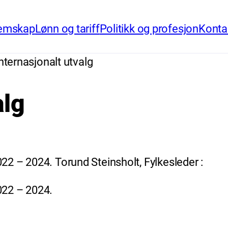
emskap
Lønn og tariff
Politikk og profesjon
Konta
nternasjonalt utvalg
alg
022 – 2024. Torund Steinsholt, Fylkesleder : 
022 – 2024.