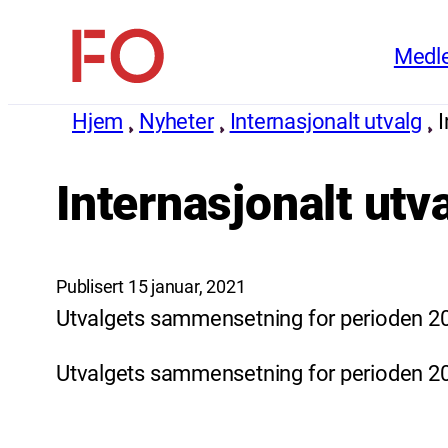
Hopp
Medl
til
FO
innhold
(Fellesorganisasjonen)
Hjem
Nyheter
Internasjonalt utvalg
I
Internasjonalt utv
Publisert 15 januar, 2021
Utvalgets sammensetning for perioden 2
Utvalgets sammensetning for perioden 2