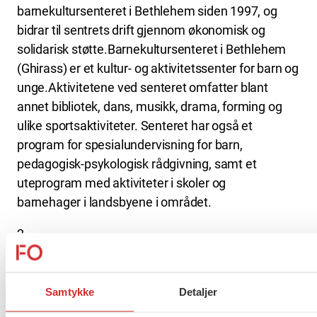
barnekultursenteret i Bethlehem siden 1997, og
bidrar til sentrets drift gjennom økonomisk og
solidarisk støtte.Barnekultursenteret i Bethlehem
(Ghirass) er et kultur- og aktivitetssenter for barn og
unge.Aktivitetene ved senteret omfatter blant
annet bibliotek, dans, musikk, drama, forming og
ulike sportsaktiviteter. Senteret har også et
program for spesialundervisning for barn,
pedagogisk-psykologisk rådgivning, samt et
uteprogram med aktiviteter i skoler og
barnehager i landsbyene i området.
2
Tidligere FO Telemark har invitert barn og ledere fra
senteret til sommeropphold i Telemarkflere ganger.
Sang- og dansegruppa derfra har flere ganger
Samtykke
Detaljer
deltatt på PorsgrunnInternasjonale Teaterfestival.