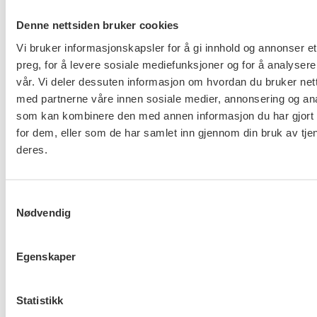
Turene har gitt barn og ledere opplevelser av å
Denne nettsiden bruker cookies
være frie, utensoldater overalt, norsk sommer med
Vi bruker informasjonskapsler for å gi innhold og annonser et
is og grilling og bading. Det er knyttet
preg, for å levere sosiale mediefunksjoner og for å analysere
vennskapsbåndpå tvers av land, kulturer og
vår. Vi deler dessuten informasjon om hvordan du bruker nett
religioner. Mange av de som har vært frivillige i
med partnerne våre innen sosiale medier, annonsering og an
Grenland harvært på besøk på senteret, og sett hva
som kan kombinere den med annen informasjon du har gjort t
dette betyr for barn og familier i en svært
for dem, eller som de har samlet inn gjennom din bruk av tje
annerledesvirkelighet enn den vi har i Norge.
deres.
Mange har opplevd gjestfriheten og fellesskapet
når vihar blitt innkvartert hos familier.
Samtykkevalg
Nødvendig
Mange har kommet forandret tilbake etter sterke
opplevelser i møte med palestinere, og
Egenskaper
sett hvordan de lever, både i landsbyene rundt
Bethlehem, flyktningeleirene, i skoler og
Statistikk
barnehager ute i de små bebyggelsene på