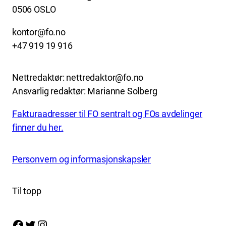
0506 OSLO
kontor@fo.no
+47 919 19 916
Nettredaktør: nettredaktor@fo.no
Ansvarlig redaktør: Marianne Solberg
Fakturaadresser til FO sentralt og FOs avdelinger
finner du her.
Personvern og informasjonskapsler
Til topp
Facebook
Twitter
Instagram