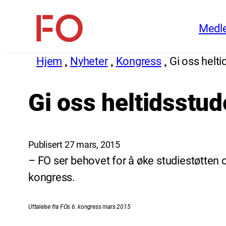
Hopp
Medl
til
FO
innhold
(Fellesorganisasjonen)
Hjem
Nyheter
Kongress
Gi oss helt
Gi oss heltidsstu
Publisert 27 mars, 2015
– FO ser behovet for å øke studiestøtten o
kongress.
Uttalelse fra FOs 6. kongress mars 2015