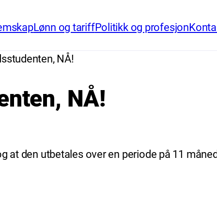
emskap
Lønn og tariff
Politikk og profesjon
Konta
idsstudenten, NÅ!
denten, NÅ!
g at den utbetales over en periode på 11 måneder,