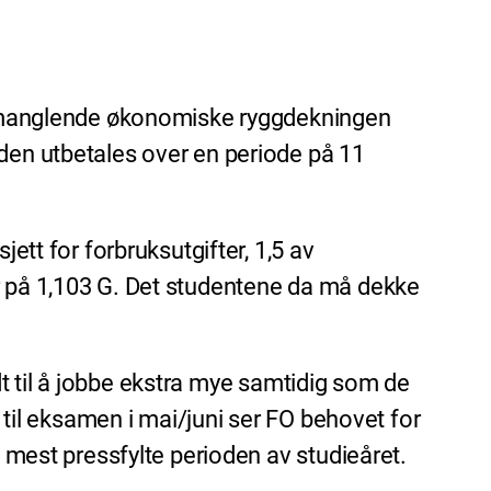
den manglende økonomiske ryggdekningen
 den utbetales over en periode på 11
ett for forbruksutgifter, 1,5 av
er på 1,103 G. Det studentene da må dekke
nødt til å jobbe ekstra mye samtidig som de
e til eksamen i mai/juni ser FO behovet for
e mest pressfylte perioden av studieåret.