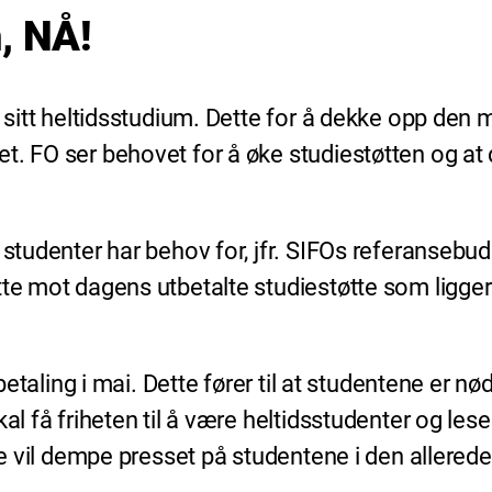
, NÅ!
 av sitt heltidsstudium. Dette for å dekke opp 
t. FO ser behovet for å øke studiestøtten og at
studenter har behov for, jfr. SIFOs referansebudsj
tte mot dagens utbetalte studiestøtte som ligg
tbetaling i mai. Dette fører til at studentene er 
al få friheten til å være heltidsstudenter og les
tte vil dempe presset på studentene i den allered