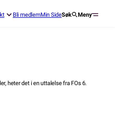
kt
Bli medlem
Min Side
Søk
Meny
 heter det i en uttalelse fra FOs 6.