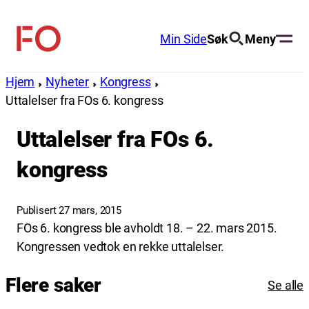
Hopp
til
Min Side
Søk
Meny
FO
innhold
(Fellesorganisasjonen)
Hjem
Nyheter
Kongress
Uttalelser fra FOs 6. kongress
Uttalelser fra FOs 6.
kongress
Publisert 27 mars, 2015
FOs 6. kongress ble avholdt 18. – 22. mars 2015.
Kongressen vedtok en rekke uttalelser.
Flere saker
Se alle