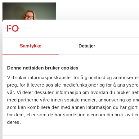
Taushetsplikt og personvern
Samtykke
Detaljer
Er du berørt av brannen i
Drammen?
Denne nettsiden bruker cookies
Vi bruker informasjonskapsler for å gi innhold og annonser et
preg, for å levere sosiale mediefunksjoner og for å analysere
vår. Vi deler dessuten informasjon om hvordan du bruker nett
med partnerne våre innen sosiale medier, annonsering og an
Møt Anneli i yrkesetisk råd
som kan kombinere den med annen informasjon du har gjort t
for dem, eller som de har samlet inn gjennom din bruk av tje
deres.