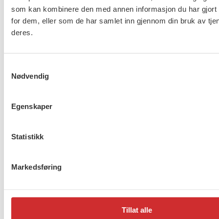
som kan kombinere den med annen informasjon du har gjort t
for dem, eller som de har samlet inn gjennom din bruk av tje
deres.
Taushetsplikt og personvern
Samtykkevalg
Nødvendig
Er du berørt av brannen i
Egenskaper
Drammen?
Statistikk
Møt Anneli i yrkesetisk råd
Markedsføring
Tillat alle