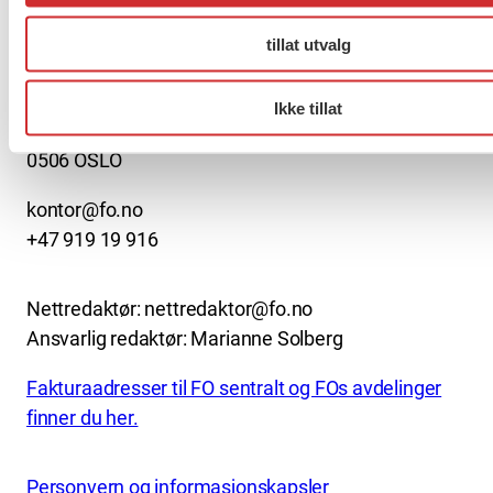
About us (English)
tillat utvalg
FO (Fellesorganisasjonen)
Mariboes gate 13
Ikke tillat
Pb. 4693 Sofienberg
0506 OSLO
kontor@fo.no
+47 919 19 916
Nettredaktør: nettredaktor@fo.no
Ansvarlig redaktør: Marianne Solberg
Fakturaadresser til FO sentralt og FOs avdelinger
finner du her.
Personvern og informasjonskapsler