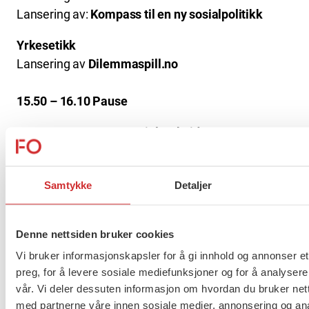
Lansering av:
Kompass til en ny sosialpolitikk
Yrkesetikk
Lansering av
Dilemmaspill.no
15.50 – 16.10 Pause
16.10 – 17.15
Grønt sosialt arbeid
17.15 Kulturinnslag
Samtykke
Detaljer
19.00 Gjestemiddag med landsstyret på
Høymagasinet
Denne nettsiden bruker cookies
19.00 Delegatmiddag på The Hub – 2.etg.
Vi bruker informasjonskapsler for å gi innhold og annonser et
preg, for å levere sosiale mediefunksjoner og for å analysere
vår. Vi deler dessuten informasjon om hvordan du bruker nett
Flere saker
Se alle
med partnerne våre innen sosiale medier, annonsering og an