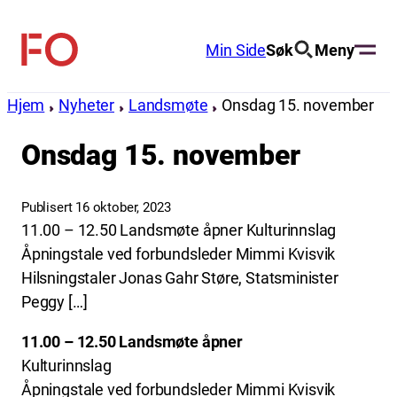
Hopp
til
Min Side
Søk
Meny
FO
innhold
(Fellesorganisasjonen)
Hjem
Nyheter
Landsmøte
Onsdag 15. november
Onsdag 15. november
Publisert 16 oktober, 2023
11.00 – 12.50 Landsmøte åpner Kulturinnslag
Åpningstale ved forbundsleder Mimmi Kvisvik
Hilsningstaler Jonas Gahr Støre, Statsminister
Peggy […]
11.00 – 12.50 Landsmøte åpner
Kulturinnslag
Åpningstale ved forbundsleder Mimmi Kvisvik