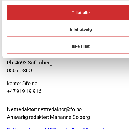
Tillat alle
tillat utvalg
About us (English)
Ikke tillat
FO (Fellesorganisasjonen)
Mariboes gate 13
Pb. 4693 Sofienberg
0506 OSLO
kontor@fo.no
+47 919 19 916
Nettredaktør: nettredaktor@fo.no
Ansvarlig redaktør: Marianne Solberg