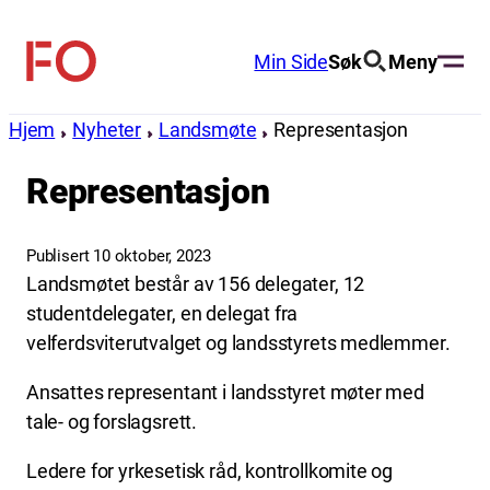
Hopp
til
Min Side
Søk
Meny
FO
innhold
(Fellesorganisasjonen)
Hjem
Nyheter
Landsmøte
Representasjon
Representasjon
Publisert 10 oktober, 2023
Landsmøtet består av 156 delegater, 12
studentdelegater, en delegat fra
velferdsviterutvalget og landsstyrets medlemmer.
Ansattes representant i landsstyret møter med
tale- og forslagsrett.
Ledere for yrkesetisk råd, kontrollkomite og