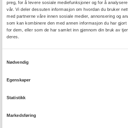
landsmøtedeltakere.
preg, for å levere sosiale mediefunksjoner og for å analysere
vår. Vi deler dessuten informasjon om hvordan du bruker nett
med partnerne våre innen sosiale medier, annonsering og an
Flere saker
Se alle
som kan kombinere den med annen informasjon du har gjort t
for dem, eller som de har samlet inn gjennom din bruk av tje
deres.
Taushetsplikt og personvern
Samtykkevalg
Nødvendig
Egenskaper
Er du berørt av brannen i
Drammen?
Statistikk
Markedsføring
Møt Anneli i yrkesetisk råd