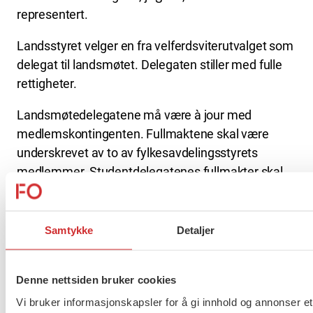
representert.
Landsstyret velger en fra velferdsviterutvalget som
delegat til landsmøtet. Delegaten stiller med fulle
rettigheter.
Landsmøtedelegatene må være à jour med
medlemskontingenten. Fullmaktene skal være
underskrevet av to av fylkesavdelingsstyrets
medlemmer. Studentdelegatenes fullmakter skal
være underskrevet av FO-Studentenes leder.
Arbeidsutvalget oppnevner fullmaktskomité som
Samtykke
Detaljer
gransker fullmaktene og legger fram sin innstilling
for landsmøtet, som gjør endelig vedtak om
fullmaktenes godkjenning.
Denne nettsiden bruker cookies
FO dekker reise- og oppholdsutgifter for innkalte
Vi bruker informasjonskapsler for å gi innhold og annonser et