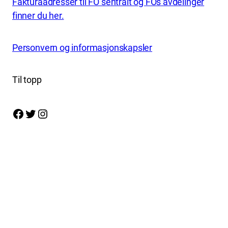
Fakturaadresser til FO sentralt og FOs avdelinger
finner du her.
Personvern og informasjonskapsler
Til topp
Facebook
Twitter
Instagram