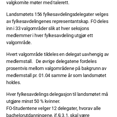
valgkomite møter med talerett.
Landsmøtets 156 fylkesavdelingsdelegater velges
av fylkesavdelingenes representantskap. FO deles
inn i 33 valgområder slik at hver seksjons
medlemmer i hver fylkesavdeling utgjør ett
valgområde.
Hvert valgområde tildeles en delegat uavhengig av
medlemstall. De øvrige delegatene fordeles
prosentvis mellom valgområdene på bakgrunn av
medlemstall pr. 01.04 samme år som landsmøtet
holdes.
Hver fylkesavdelings delegasjon til landsmøtet må
utgjøre minst 50 % kvinner.
FO-Studentene velger 12 delegater, hvorav alle
bachelorutdanningene, jf.§ 3.1, skal være