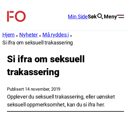
Hopp
til
Min Side
Søk
Meny
FO
innhold
(Fellesorganisasjonen)
Hjem
Nyheter
Må ryddes i
Si ifra om seksuell trakassering
Si ifra om seksuell
trakassering
Publisert 14 november, 2019
Opplever du seksuell trakassering, eller uønsket
seksuell oppmerksomhet, kan du si ifra her.