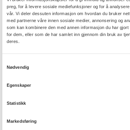
preg, for å levere sosiale mediefunksjoner og for å analysere
vår. Vi deler dessuten informasjon om hvordan du bruker nett
med partnerne våre innen sosiale medier, annonsering og an
Flere saker
som kan kombinere den med annen informasjon du har gjort t
Se alle
for dem, eller som de har samlet inn gjennom din bruk av tje
deres.
Taushetsplikt og personvern
Samtykkevalg
Nødvendig
Egenskaper
Er du berørt av brannen i
Drammen?
Statistikk
Markedsføring