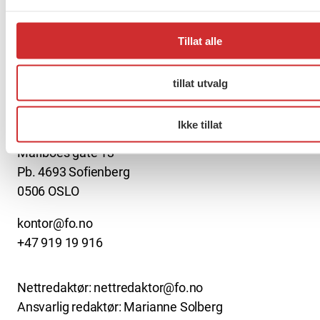
Møt Anneli i yrkesetisk råd
Tillat alle
tillat utvalg
About us (English)
Ikke tillat
FO (Fellesorganisasjonen)
Mariboes gate 13
Pb. 4693 Sofienberg
0506 OSLO
kontor@fo.no
+47 919 19 916
Nettredaktør: nettredaktor@fo.no
Ansvarlig redaktør: Marianne Solberg