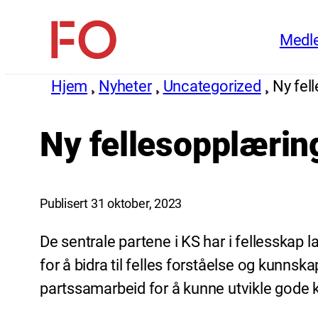
Hopp
Medl
til
FO
innhold
(Fellesorganisasjonen)
Hjem
Nyheter
Uncategorized
Ny fel
Ny fellesopplæring
Publisert 31 oktober, 2023
De sentrale partene i KS har i fellesskap 
for å bidra til felles forståelse og kunn
partssamarbeid for å kunne utvikle gode