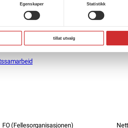
Egenskaper
Statistikk
ler og kontaktformer
 – Struktur og frikjø
tillat utvalg
artssamarbeid
FO (Fellesorganisasjonen)
Nett