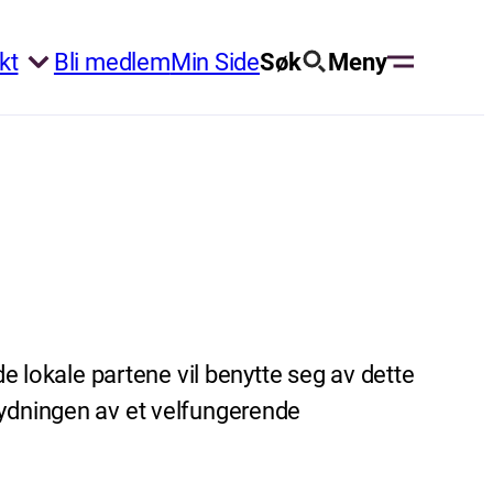
kt
Bli medlem
Min Side
Søk
Meny
de lokale partene vil benytte seg av dette
tydningen av et velfungerende