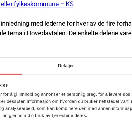
 eller fylkeskommune – KS
En innledning med lederne for hver av de fire fo
ntrale tema i Hovedavtalen. De enkelte delene va
nbefales at del 1 om Hovedavtalens formål og s
mmenheng.
Detaljer
kies
e forhandlingssammenslutningene og direktør for 
 for å gi innhold og annonser et personlig preg, for å levere sos
deler dessuten informasjon om hvordan du bruker nettstedet vårt,
og analysearbeid, som kan kombinere den med annen informasjon d
 inn gjennom din bruk av tjenestene deres.
rmål og samhandling