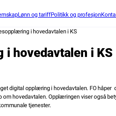
emskap
Lønn og tariff
Politikk og profesjon
Konta
lesopplæring i hovedavtalen i KS
 i hovedavtalen i KS
laget digital opplæring i hovedavtalen. FO håper 
skap om hovedavtalen. Opplæringen viser også be
 kommunale tjenester.