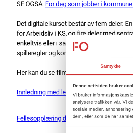
SE OGSÅ:
For deg som jobber i kommune
Det digitale kurset består av fem deler: 
for Arbeidsliv i KS, og fire deler med se
enkeltvis eller i sammenheng, men det a
spilleregler og kontaktformer sees i sa
Samtykke
Her kan du se filmene:
Denne nettsiden bruker coo
Innledning med lederne for hver av de fir
Vi bruker informasjonskapsler
analysere trafikken vår. Vi 
sosiale medier, annonsering 
dem, eller som de har samlet
Fellesopplæring del 1: Hovedavtalens fo
Samtykkevalg