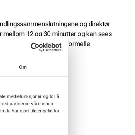
rhandlingssammenslutningene og direktør
rer mellom 12 og 30 minutter og kan sees
amhandling og del 2 om formelle
Om
Arbeidsliv i KS
.
iale mediefunksjoner og for å
 med partnerne våre innen
u har gjort tilgjengelig for