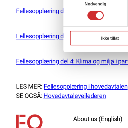
Nødvendig
Fellesopplæring del 2: Formelle spillereg
Fellesopplæring del 3: Tillitsvalgtordningen
Ikke tillat
Fellesopplæring del 4: Klima og miljø i p
LES MER:
Fellesopplæring i hovedavtalen
SE OGSÅ:
Hovedavtaleveilederen
About us (English)