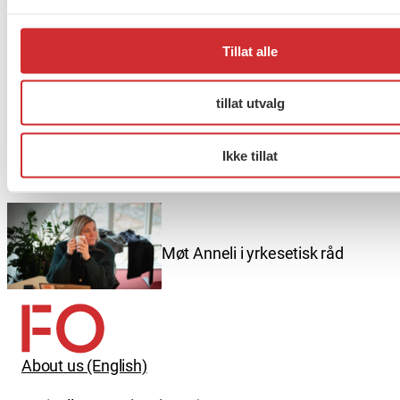
Taushetsplikt og personvern
Tillat alle
tillat utvalg
Er du berørt av brannen i
Drammen?
Ikke tillat
Møt Anneli i yrkesetisk råd
About us (English)