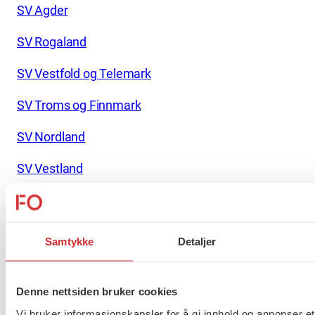
SV Agder
SV Rogaland
SV Vestfold og Telemark
SV Troms og Finnmark
SV Nordland
SV Vestland
SV Tromsø
SV Vennesla
Samtykke
Detaljer
SV Sandnes
Denne nettsiden bruker cookies
Rødt Vestfold og Telemark
Vi bruker informasjonskapsler for å gi innhold og annonser et