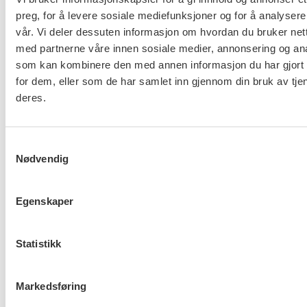
Rødt Ringsaker
preg, for å levere sosiale mediefunksjoner og for å analysere
vår. Vi deler dessuten informasjon om hvordan du bruker nett
Rødt Bergen
med partnerne våre innen sosiale medier, annonsering og an
som kan kombinere den med annen informasjon du har gjort t
Rødt Alstahaug
for dem, eller som de har samlet inn gjennom din bruk av tje
deres.
Rødt Lillehammer
Kjenner du til flere støtteerklæringer FO og
Samtykkevalg
Fagforbundet har fått?
Nødvendig
Ta gjerne kontakt med kommunikasjonsrådgiver
Egenskaper
Ingelin Bergvall
så skal vi oppdatere listen.
Statistikk
Flere saker
Se alle
Markedsføring