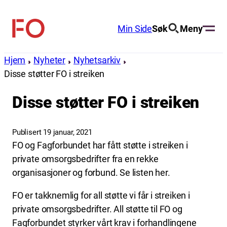
Hopp
til
Min Side
Søk
Meny
FO
innhold
(Fellesorganisasjonen)
Hjem
Nyheter
Nyhetsarkiv
Disse støtter FO i streiken
Disse støtter FO i streiken
Publisert 19 januar, 2021
FO og Fagforbundet har fått støtte i streiken i
private omsorgsbedrifter fra en rekke
organisasjoner og forbund. Se listen her.
FO er takknemlig for all støtte vi får i streiken i
private omsorgsbedrifter. All støtte til FO og
Fagforbundet styrker vårt krav i forhandlingene