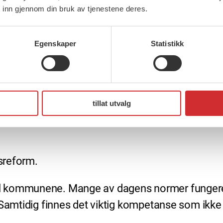
 inn gjennom din bruk av tjenestene deres.
Egenskaper
Statistikk
Forbundsleder i FO, Marianne Solberg.
tillat utvalg
tsreform.
 og til kommunene. Mange av dagens normer funge
Samtidig finnes det viktig kompetanse som ikke er