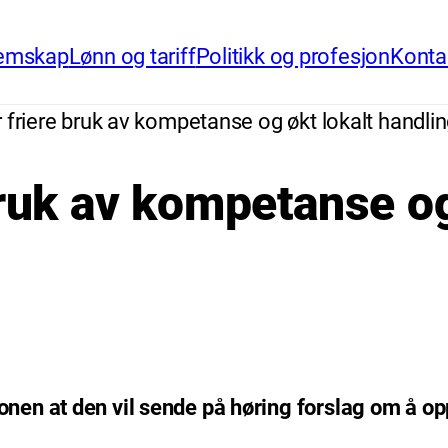
emskap
Lønn og tariff
Politikk og profesjon
Konta
r friere bruk av kompetanse og økt lokalt handl
bruk av kompetanse og
nen at den vil sende på høring forslag om å 