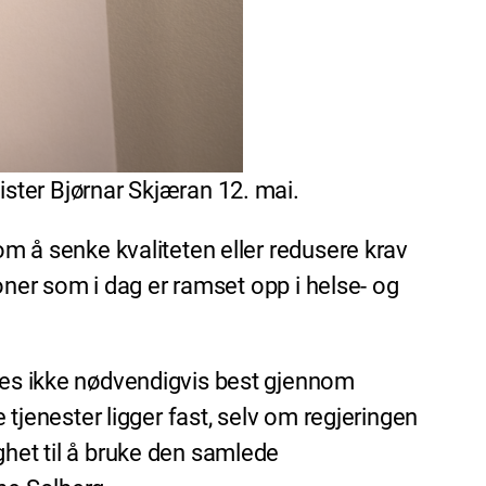
ster Bjørnar Skjæran 12. mai.
om å senke kvaliteten eller redusere krav
joner som i dag er ramset opp i helse- og
kres ikke nødvendigvis best gjennom
 tjenester ligger fast, selv om regjeringen
ghet til å bruke den samlede