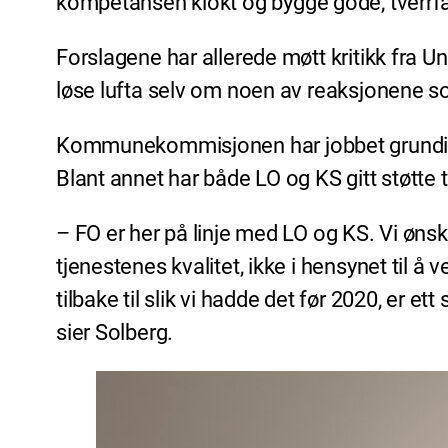
kompetansen klokt og bygge gode, tverrfag
Forslagene har allerede møtt kritikk fra U
løse lufta selv om noen av reaksjonene s
Kommunekommisjonen har jobbet grundig m
Blant annet har både LO og KS gitt støtte t
– FO er her på linje med LO og KS. Vi øns
tjenestenes kvalitet, ikke i hensynet til 
tilbake til slik vi hadde det før 2020, er ett
sier Solberg.