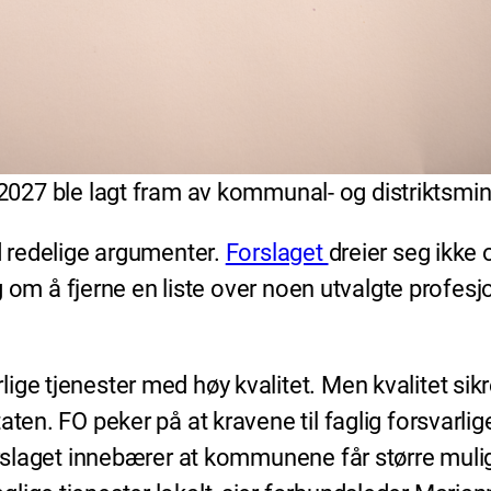
7 ble lagt fram av kommunal- og distriktsmini
ed redelige argumenter.
Forslaget
dreier seg ikke 
seg om å fjerne en liste over noen utvalgte profes
ige tjenester med høy kvalitet. Men kvalitet si
ten. FO peker på at kravene til faglig forsvarlige
Forslaget innebærer at kommunene får større muli