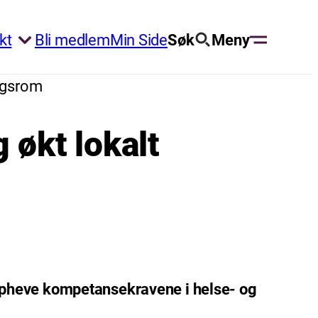
kt
Bli medlem
Min Side
Søk
Meny
ingsrom
 økt lokalt
oppheve kompetansekravene i helse- og