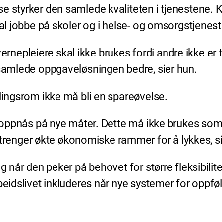
e styrker den samlede kvaliteten i tjenestene. 
kal jobbe på skoler og i helse- og omsorgstjenest
pleiere skal ikke brukes fordi andre ikke er tilg
n samlede oppgaveløsningen bedre, sier hun.
dlingsrom ikke må bli en spareøvelse.
al oppnås på nye måter. Dette må ikke brukes som
enger økte økonomiske rammer for å lykkes, si
ig når den peker på behovet for større fleksibil
eidslivet inkluderes når nye systemer for oppfølgi