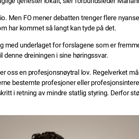
lige tjenester lokalt, sier forbundsleder Maria
nio. Men FO mener debatten trenger flere nyanser.
om har kommet så langt kan tyde på det.
ed underlaget for forslagene som er fremmet, 
il denne dreiningen i sine høringssvar.
ker oss en profesjonsnøytral lov. Regelverket m
å verne bestemte profesjoner eller profesjonsint
 skritt i retning av mindre statlig styring. Derfor s