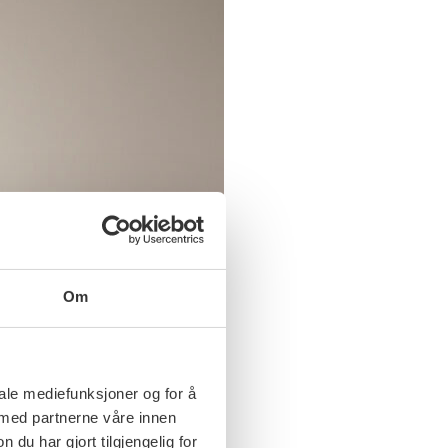
Om
iale mediefunksjoner og for å
 med partnerne våre innen
u har gjort tilgjengelig for