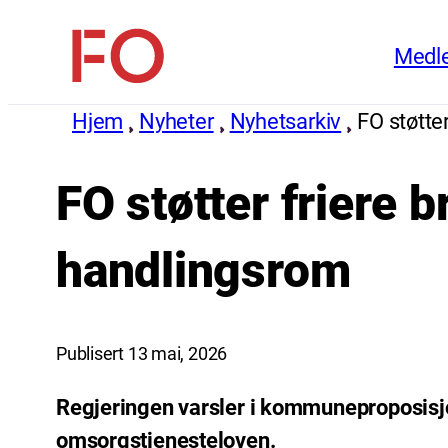
Hopp
Medl
til
FO
innhold
(Fellesorganisasjonen)
Hjem
Nyheter
Nyhetsarkiv
FO støtte
FO støtter friere 
handlingsrom
Publisert 13 mai, 2026
Regjeringen varsler i kommuneproposisjo
omsorgstjenesteloven.