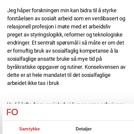
Jeg håper forskningen min kan bidra til å styrke
forståelsen av sosialt arbeid som en verdibasert og
relasjonell profesjon i møte med et arbeidsliv
preget av styringslogikk, reformer og teknologiske
endringer. Et sentralt spørsmål i så måte er om det
er fornuftig bruk av sosialfaglig kompetanse å la
sosialfaglige ansatte bruke så mye tid på
byråkratiske oppgaver og rutiner. Konsekvensen av
dette er at hele mandatet til det sosialfaglige
arbeidet ikke tas i bruk
Ved å løfte fram sosialarbeidernes egne erfaringer
og refleksjoner, ønsker jeg å synliggjøre hvordan
profesjonell identitet formes og utfordres over tid –
og hvordan motstand, tilpasning og etisk
Samtykke
Detaljer