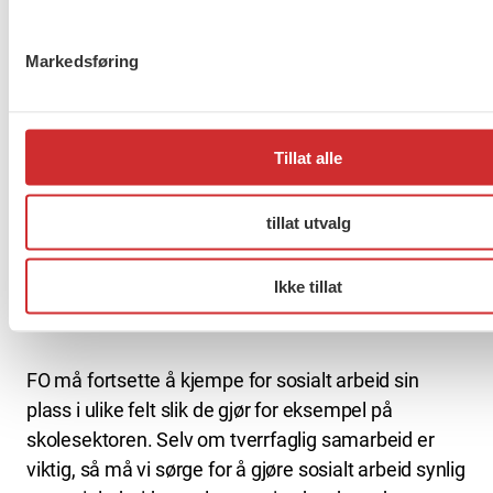
Markedsføring
Jeg meldte meg inn i FO på 90-tallet da jeg var
sosionomstudent fordi jeg synes det er flott at FO
både er ei fagforening og et profesjonsforbund. FO
jobber bra på mange områder, men det kan jobbes
Tillat alle
enda bedre med å løfte frem sosialarbeidernes
kunnskap og kompetanse. Det er viktig å spre
tillat utvalg
kunnskap om hva sosialarbeidere kan bidra med,
da det er lite kunnskap om dette både blant folk
Ikke tillat
flest, politikere og media.
FO må fortsette å kjempe for sosialt arbeid sin
plass i ulike felt slik de gjør for eksempel på
skolesektoren. Selv om tverrfaglig samarbeid er
viktig, så må vi sørge for å gjøre sosialt arbeid synlig