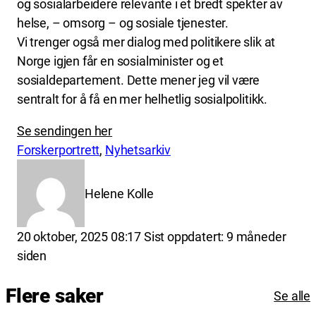
og sosialarbeidere relevante i et bredt spekter av
helse, – omsorg – og sosiale tjenester.
Vi trenger også mer dialog med politikere slik at
Norge igjen får en sosialminister og et
sosialdepartement. Dette mener jeg vil være
sentralt for å få en mer helhetlig sosialpolitikk.
Se sendingen her
Forskerportrett
, 
Nyhetsarkiv
Helene Kolle
Lagt
20 oktober, 2025 08:17
Sist oppdatert:
9 måneder
ut
siden
på
Flere saker
Se alle