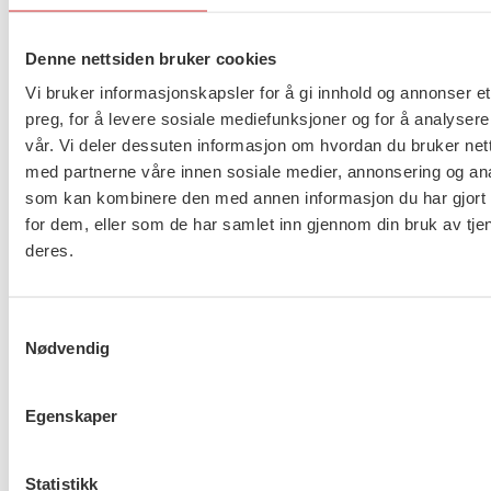
dømmekraft fortsatt lever i praksis. Jeg håper også
at forskningen kan gi inspirasjon til utdanning og
Denne nettsiden bruker cookies
veiledning, slik at studenter utvikler faglig trygghet
Vi bruker informasjonskapsler for å gi innhold og annonser et
og kritisk bevissthet. På et overordnet nivå ønsker
preg, for å levere sosiale mediefunksjoner og for å analysere
jeg å bidra til en faglig samtale om hva sosialt
vår. Vi deler dessuten informasjon om hvordan du bruker nett
arbeid skal være, og hvordan vi kan bevare rommet
med partnerne våre innen sosiale medier, annonsering og an
for medmenneskelighet, dømmekraft og
som kan kombinere den med annen informasjon du har gjort t
samfunnskritikk – både i og utenfor systemenes
for dem, eller som de har samlet inn gjennom din bruk av tje
rammer. I så måte ønsker jeg meg mer modige
deres.
sosialarbeidere som tør å varsle om kritikkverdige
forhold både internt i organisasjonene, i media og
Samtykkevalg
overfor politikere. Forskningen min kan være et
Nødvendig
bidrag til å ivareta profesjonens kjerne, samtidig
som vi utvikler den videre.
Egenskaper
Har du noen råd til FO om hvordan jobbe
Statistikk
politisk med dette feltet?