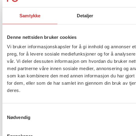
litt ekstra!
Samtykke
Detaljer
Påskehilsen fra Mimmi, Marianne, Marit, Ole
Henrik og Hanne.
Denne nettsiden bruker cookies
Vi bruker informasjonskapsler for å gi innhold og annonser et
preg, for å levere sosiale mediefunksjoner og for å analysere
vår. Vi deler dessuten informasjon om hvordan du bruker nett
med partnerne våre innen sosiale medier, annonsering og an
som kan kombinere den med annen informasjon du har gjort t
for dem, eller som de har samlet inn gjennom din bruk av tje
SE OGSÅ:
Slik kontakter du FO i påsken
deres.
Flere saker
Se alle
Samtykkevalg
Nødvendig