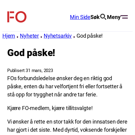
Hopp
til
Min Side
Søk
Meny
FO
innhold
(Fellesorganisasjonen)
Hjem
Nyheter
Nyhetsarkiv
God påske!
God påske!
Publisert 31 mars, 2023
FOs forbundsledelse ønsker deg en riktig god
påske, enten du har velfortjent fri eller fortsetter å
stå opp for trygghet når andre tar ferie.
Kjære FO-medlem, kjære tillitsvalgte!
Vi ønsker å rette en stor takk for den innsatsen dere
har gjort i det siste. Med dyrtid, voksende forskjeller