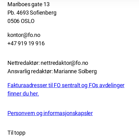
Mariboes gate 13
Pb. 4693 Sofienberg
0506 OSLO
kontor@fo.no
+47 919 19 916
Nettredaktør: nettredaktor@fo.no
Ansvarlig redaktør: Marianne Solberg
Fakturaadresser til FO sentralt og FOs avdelinger
finner du her.
Personvern og informasjonskapsler
Til topp