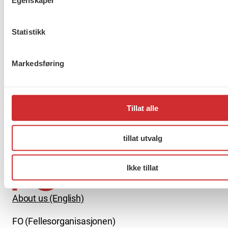
Egenskaper
Taushetsplikt og personvern
Statistikk
Markedsføring
Er du berørt av brannen i
Drammen?
Tillat alle
Møt Anneli i yrkesetisk råd
tillat utvalg
Ikke tillat
About us (English)
FO (Fellesorganisasjonen)