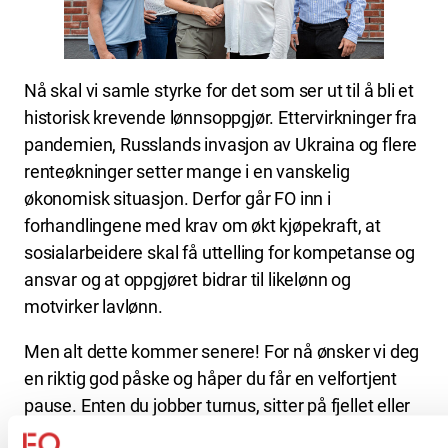
Nå skal vi samle styrke for det som ser ut til å bli et
historisk krevende lønnsoppgjør. Ettervirkninger fra
pandemien, Russlands invasjon av Ukraina og flere
renteøkninger setter mange i en vanskelig
økonomisk situasjon. Derfor går FO inn i
forhandlingene med krav om økt kjøpekraft, at
sosialarbeidere skal få uttelling for kompetanse og
ansvar og at oppgjøret bidrar til likelønn og
motvirker lavlønn.
Men alt dette kommer senere! For nå ønsker vi deg
en riktig god påske og håper du får en velfortjent
pause. Enten du jobber turnus, sitter på fjellet eller
har bypåske, håper vi at du finner tid til å kose deg