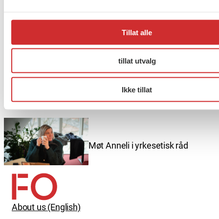
Taushetsplikt og personvern
Tillat alle
tillat utvalg
Er du berørt av brannen i
Ikke tillat
Drammen?
Møt Anneli i yrkesetisk råd
About us (English)