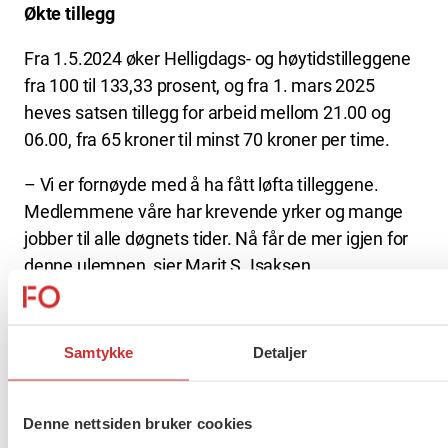
Økte tillegg
Fra 1.5.2024 øker Helligdags- og høytidstilleggene
fra 100 til 133,33 prosent, og fra 1. mars 2025
heves satsen tillegg for arbeid mellom 21.00 og
06.00, fra 65 kroner til minst 70 kroner per time.
– Vi er fornøyde med å ha fått løfta tilleggene.
Medlemmene våre har krevende yrker og mange
jobber til alle døgnets tider. Nå får de mer igjen for
denne ulempen, sier Marit S. Isaksen.
– Samlet sett har vi lagt grunnlaget for et godt
lønnsoppgjør. Nå må partene følge opp i lokale
Samtykke
Detaljer
forhandlinger, avslutter Isaksen.
Avtalen det er forhandlet om er Helse- og
Denne nettsiden bruker cookies
omsorgsoverenskomsten, ofte kalt avtale 481. FO