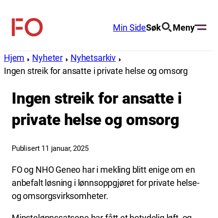
Hopp
til
Min Side
Søk
Meny
FO
innhold
(Fellesorganisasjonen)
Hjem
Nyheter
Nyhetsarkiv
Ingen streik for ansatte i private helse og omsorg
Ingen streik for ansatte i
private helse og omsorg
Publisert 11 januar, 2025
FO og NHO Geneo har i mekling blitt enige om en
anbefalt løsning i lønnsoppgjøret for private helse-
og omsorgsvirksomheter.
Minstelønnssatsene har fått et betydelig løft, og