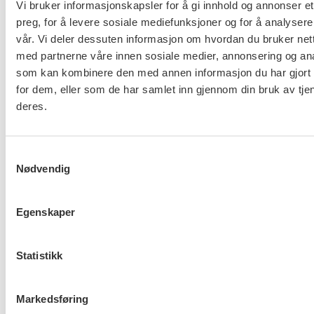
Vi bruker informasjonskapsler for å gi innhold og annonser et
forhandlet sammen med Fagforbundet og Delta.
preg, for å levere sosiale mediefunksjoner og for å analysere
vår. Vi deler dessuten informasjon om hvordan du bruker nett
Oppgjøret sendes nå ut til uravstemning blant
med partnerne våre innen sosiale medier, annonsering og an
medlemmene.
som kan kombinere den med annen informasjon du har gjort t
for dem, eller som de har samlet inn gjennom din bruk av tje
Protokollen finner du her
deres.
Nyhetsarkiv
Samtykkevalg
Anders Blixhavn
Nødvendig
Lagt
11 januar, 2025 10:38
Sist oppdatert:
20 februar,
Egenskaper
ut
2025 09:09
på
Statistikk
Flere saker
Se alle
Markedsføring