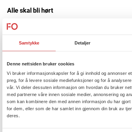
Alle skal bli hørt
Som ny leder i FO-studentene er Abrahamsen
opptatt av å ha en åpen kommunikasjon og at alle
skal bli sett og hørt.
Samtykke
Detaljer
– Jeg ønsker å være en person som folk kan lene
Denne nettsiden bruker cookies
seg på og ønsker å hjelpe til der det trengs, om det
er oppgaver de står fast på eller om det er å hjelpe
Vi bruker informasjonskapsler for å gi innhold og annonser et
preg, for å levere sosiale mediefunksjoner og for å analysere
til med stand og besøk til lokallag, sier hun.
vår. Vi deler dessuten informasjon om hvordan du bruker nett
med partnerne våre innen sosiale medier, annonsering og an
– Jeg tar en utfordring på strak arm og er ikke redd
som kan kombinere den med annen informasjon du har gjort t
for å prøve noe nytt, så jeg vil absolutt ha en bratt
for dem, eller som de har samlet inn gjennom din bruk av tje
læringskurve og spennende tid foran meg som
deres.
leder for FO-studentene. Jeg håper at sammen
med resten av styret så klarer vi å lose oss