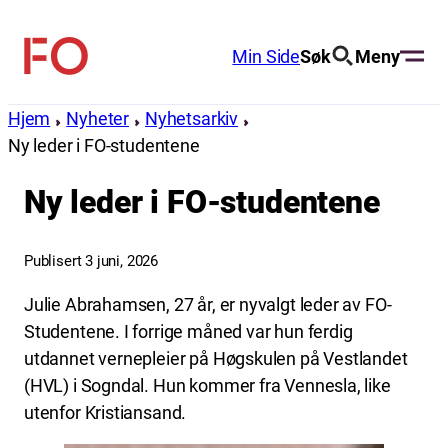
Hopp
til
Min Side
Søk
Meny
FO
innhold
(Fellesorganisasjonen)
Hjem
Nyheter
Nyhetsarkiv
Ny leder i FO-studentene
Ny leder i FO-studentene
Publisert 3 juni, 2026
Julie Abrahamsen, 27 år, er nyvalgt leder av FO-
Studentene. I forrige måned var hun ferdig
utdannet vernepleier på Høgskulen på Vestlandet
(HVL) i Sogndal. Hun kommer fra Vennesla, like
utenfor Kristiansand.