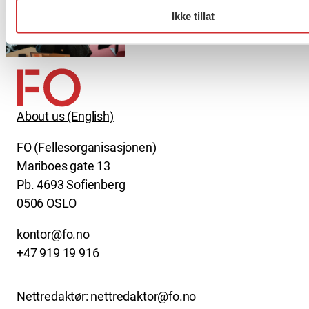
Ikke tillat
Møt Anneli i yrkesetisk råd
About us (English)
FO (Fellesorganisasjonen)
Mariboes gate 13
Pb. 4693 Sofienberg
0506 OSLO
kontor@fo.no
+47 919 19 916
Nettredaktør: nettredaktor@fo.no