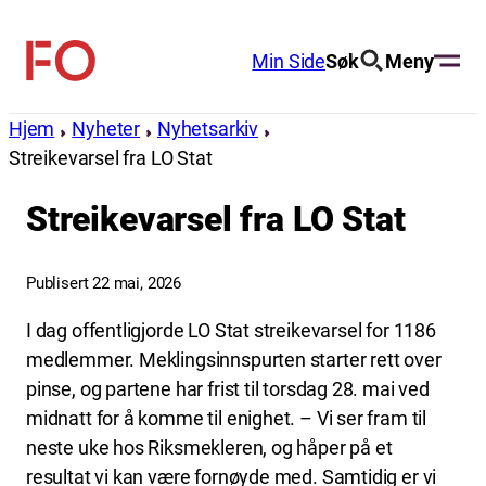
Hopp
til
Min Side
Søk
Meny
FO
innhold
(Fellesorganisasjonen)
Hjem
Nyheter
Nyhetsarkiv
Streikevarsel fra LO Stat
Streikevarsel fra LO Stat
Publisert 22 mai, 2026
I dag offentligjorde LO Stat streikevarsel for 1186
medlemmer. Meklingsinnspurten starter rett over
pinse, og partene har frist til torsdag 28. mai ved
midnatt for å komme til enighet. – Vi ser fram til
neste uke hos Riksmekleren, og håper på et
resultat vi kan være fornøyde med. Samtidig er vi