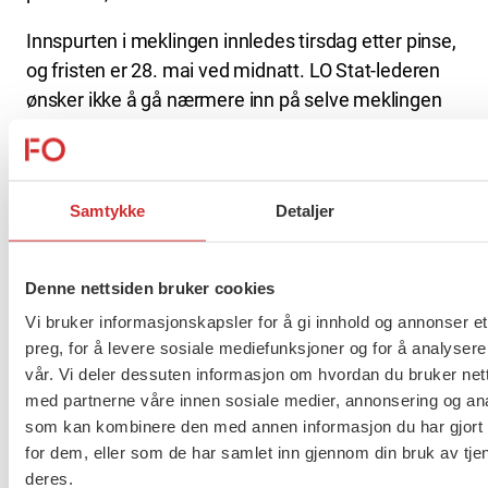
Innspurten i meklingen innledes tirsdag etter pinse,
og fristen er 28. mai ved midnatt. LO Stat-lederen
ønsker ikke å gå nærmere inn på selve meklingen
fordi den er omfattet av taushetsplikt. Hun
begrenser seg derfor til å konstatere at det blir en
utfordrende jobb å komme i mål.
Samtykke
Detaljer
LO-medlemmene som er omfattet av dette varselet
i all hovedsak medlemmer av NTL, som er det
Denne nettsiden bruker cookies
største forbundet i staten. FO har tatt ut seks
Vi bruker informasjonskapsler for å gi innhold og annonser et
medlemmer på tre Nav-kontorer i bydelene
preg, for å levere sosiale mediefunksjoner og for å analysere
Frogner, St. Hanshaugen og Sagene.
vår. Vi deler dessuten informasjon om hvordan du bruker nett
med partnerne våre innen sosiale medier, annonsering og an
Nyhetsarkiv
som kan kombinere den med annen informasjon du har gjort t
for dem, eller som de har samlet inn gjennom din bruk av tje
Margrethe Lied
deres.