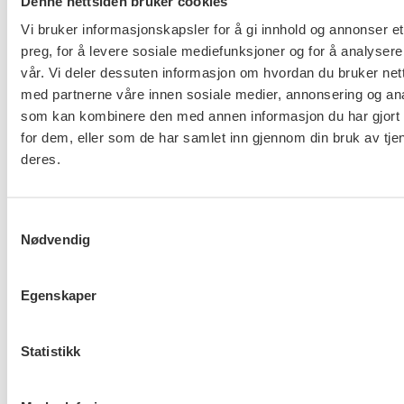
Denne nettsiden bruker cookies
Vi bruker informasjonskapsler for å gi innhold og annonser et
Søknad med CV, vitnemål og attester merkes med:
preg, for å levere sosiale mediefunksjoner og for å analysere
Team Organisasjon
vår. Vi deler dessuten informasjon om hvordan du bruker nett
med partnerne våre innen sosiale medier, annonsering og an
FO er fagforeningen for sosialarbeidere. Vi
som kan kombinere den med annen informasjon du har gjort t
organiserer 38.000 barnevernspedagoger,
for dem, eller som de har samlet inn gjennom din bruk av tje
sosionomer, vernepleiere og velferdsvitere. Vi
deres.
jobber for å bedre medlemmenes lønns- og
arbeidsforhold og ivareta deres profesjonsfaglige
Samtykkevalg
interesser.
Nødvendig
FO driver påvirkningsarbeid innenfor tariffpolitikk,
sosialpolitikk, helsepolitikk, kvinnepolitikk,
Egenskaper
likestillingspolitikk, miljøpolitikk og internasjonalt
arbeid.
Statistikk
FO er medlem av Landsorganisasjonen i Norge (LO)