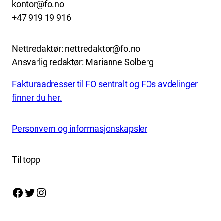
kontor@fo.no
+47 919 19 916
Nettredaktør: nettredaktor@fo.no
Ansvarlig redaktør: Marianne Solberg
Fakturaadresser til FO sentralt og FOs avdelinger
finner du her.
Personvern og informasjonskapsler
Til topp
Facebook
Twitter
Instagram