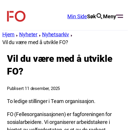
Hopp
til
Min Side
Søk
Meny
FO
innhold
(Fellesorganisasjonen)
Hjem
Nyheter
Nyhetsarkiv
Vil du være med å utvikle FO?
Vil du være med å utvikle
FO?
Publisert 11 desember, 2025
To ledige stillinger i Team organisasjon.
FO (Fellesorganisasjonen) er fagforeningen for
sosialarbeidere. Vi organiserer arbeidstakere i
hjertet av velferdsstaten, er et av de raskest