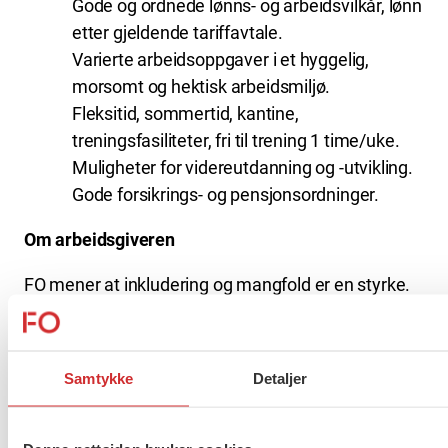
Gode og ordnede lønns- og arbeidsvilkår, lønn
etter gjeldende tariffavtale.
Varierte arbeidsoppgaver i et hyggelig,
morsomt og hektisk arbeidsmiljø.
Fleksitid, sommertid, kantine,
treningsfasiliteter, fri til trening 1 time/uke.
Muligheter for videreutdanning og -utvikling.
Gode forsikrings- og pensjonsordninger.
Om arbeidsgiveren
FO mener at inkludering og mangfold er en styrke.
Vi ønsker medarbeidere med ulik kompetanse,
fagkombinasjoner, livserfaring og perspektiver for å
bidra til enda bedre oppgaveløsning. Vi legger til
Samtykke
Detaljer
rette for alle, slik at hver enkelt kan trives og lykkes
hos oss. Stillingen rapporterer til avdelingsleder for
politikk og organisasjon.