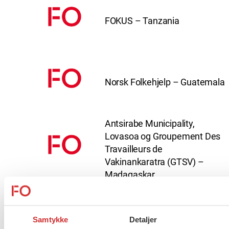
FOKUS – Tanzania
Norsk Folkehjelp – Guatemala
Antsirabe Municipality,
Lovasoa og Groupement Des
Travailleurs de
Vakinankaratra (GTSV) –
Madagaskar
Tanzania Association of
Social Workers (TASWO) –
Samtykke
Detaljer
Manyara Branch, Tanzania