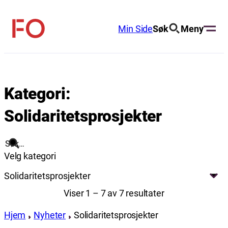
Hopp
til
Min Side
Søk
Meny
FO
innhold
(Fellesorganisasjonen)
Kategori:
Solidaritetsprosjekter
Søk
Velg kategori
Solidaritetsprosjekter
Viser 1 – 7 av 7 resultater
Hjem
Nyheter
Solidaritetsprosjekter