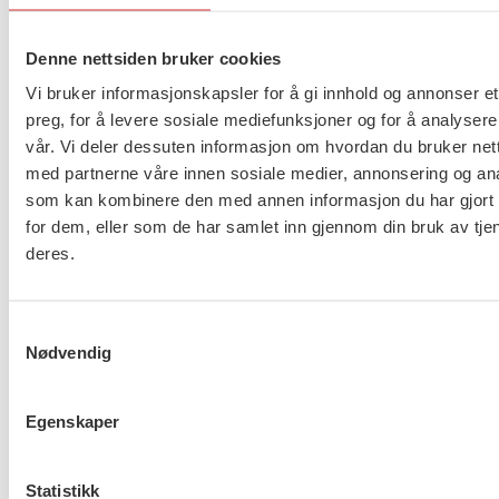
Denne nettsiden bruker cookies
Palestinian Union of Social
Workers and Psychologists
Vi bruker informasjonskapsler for å gi innhold og annonser et
(PUSWP) – Bethlehem
preg, for å levere sosiale mediefunksjoner og for å analysere
Branch, Palestina
vår. Vi deler dessuten informasjon om hvordan du bruker nett
med partnerne våre innen sosiale medier, annonsering og an
som kan kombinere den med annen informasjon du har gjort t
Ghirass Cultural Centre –
for dem, eller som de har samlet inn gjennom din bruk av tje
Barnekultursenteret i
deres.
Bethlehem, Palestina
Samtykkevalg
Nødvendig
Solidaritetsprosjekt
Egenskaper
Statistikk