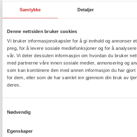
Samtykke
Detaljer
Flere saker
Se alle
Denne nettsiden bruker cookies
Vi bruker informasjonskapsler for å gi innhold og annonser et
Taushetsplikt og personvern
preg, for å levere sosiale mediefunksjoner og for å analysere
vår. Vi deler dessuten informasjon om hvordan du bruker nett
med partnerne våre innen sosiale medier, annonsering og an
som kan kombinere den med annen informasjon du har gjort t
for dem, eller som de har samlet inn gjennom din bruk av tje
Er du berørt av brannen i
deres.
Drammen?
Samtykkevalg
Nødvendig
Møt Anneli i yrkesetisk råd
Egenskaper