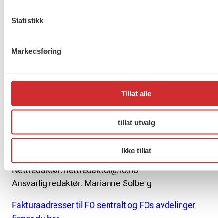
Statistikk
About us (English)
Markedsføring
FO (Fellesorganisasjonen)
Mariboes gate 13
Pb. 4693 Sofienberg
Tillat alle
0506 OSLO
tillat utvalg
kontor@fo.no
+47 919 19 916
Ikke tillat
Nettredaktør: nettredaktor@fo.no
Ansvarlig redaktør: Marianne Solberg
Fakturaadresser til FO sentralt og FOs avdelinger