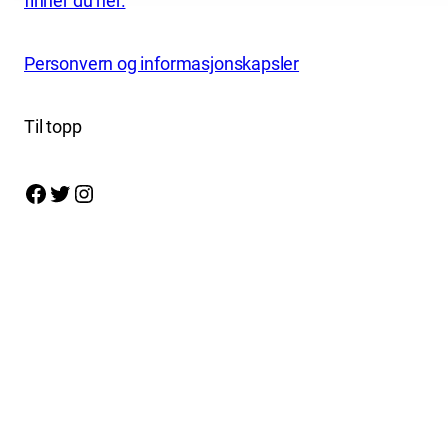
finner du her.
Personvern og informasjonskapsler
Til topp
Facebook
Twitter
Instagram