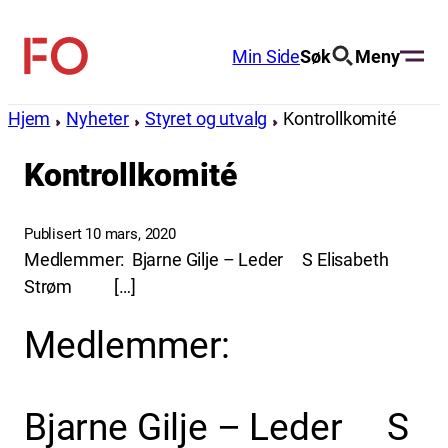
Hopp
til
Min Side
Søk
Meny
FO
innhold
(Fellesorganisasjonen)
Hjem
Nyheter
Styret og utvalg
Kontrollkomité
Kontrollkomité
Publisert 10 mars, 2020
Medlemmer: Bjarne Gilje – Leder S Elisabeth
Strøm […]
Medlemmer:
Bjarne Gilje – Leder S