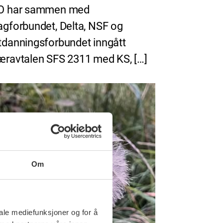
O har sammen med
agforbundet, Delta, NSF og
tdanningsforbundet inngått
æravtalen SFS 2311 med KS, […]
Om
iale mediefunksjoner og for å