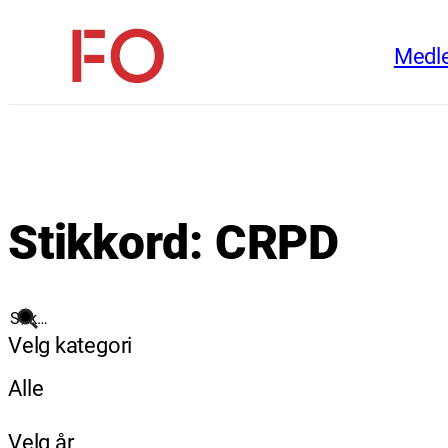
Hopp
Medl
til
FO
innhold
(Fellesorganisasjonen)
Stikkord:
CRPD
Søk
Velg kategori
Alle
Velg år