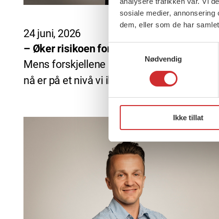
analysere trafikken vår. Vi 
sosiale medier, annonsering 
dem, eller som de har samlet
24 juni, 2026
– Øker risikoen for større forskjeller
Samtykkevalg
Nødvendig
Mens forskjellene i Norge fortsetter å øke,
nå er på et nivå vi ikke har […]
Ikke tillat