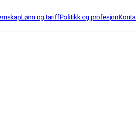
emskap
Lønn og tariff
Politikk og profesjon
Konta