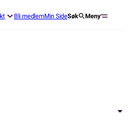
kt
Bli medlem
Min Side
Søk
Meny