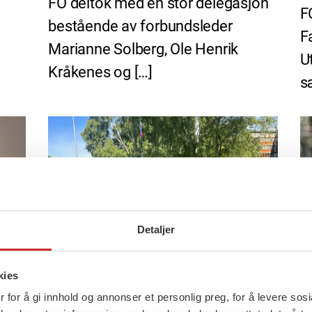
FO deltok med en stor delegasjon
F
bestående av forbundsleder
F
Marianne Solberg, Ole Henrik
U
Kråkenes og […]
s
Detaljer
kies
 for å gi innhold og annonser et personlig preg, for å levere sos
23 juni, 2026