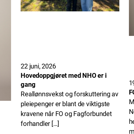
22 juni, 2026
Hovedoppgjøret med NHO er i
1
gang
F
Reallønnsvekst og forskuttering av
M
pleiepenger er blant de viktigste
N
kravene når FO og Fagforbundet
h
forhandler […]
m