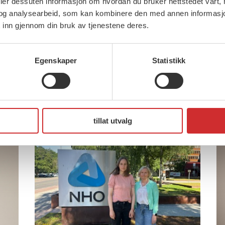
deler dessuten informasjon om hvordan du bruker nettstedet vårt,
Brudd i oppgjøret for ansatte i
og analysearbeid, som kan kombinere den med annen informasjon d
 inn gjennom din bruk av tjenestene deres.
privat helse og omsorg (481)
FOs fremste mål for
2
forhandlingene var å sikre
Egenskaper
Statistikk
 og
F
medlemmene reallønnsvekst. – Vi
T
har møtt en […]
tillat utvalg