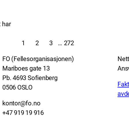
 har
1
2
3
…
272
FO (Fellesorganisasjonen)
Nett
Mariboes gate 13
Ansv
Pb. 4693 Sofienberg
Fakt
0506 OSLO
avde
kontor@fo.no
+47 919 19 916