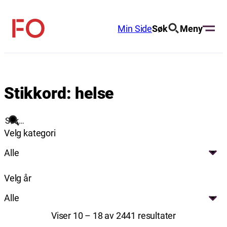
Hopp
til
Min Side
Søk
Meny
FO
innhold
(Fellesorganisasjonen)
Stikkord:
helse
Søk
Velg kategori
Alle
Velg år
Alle
Viser 10 – 18 av 2441 resultater