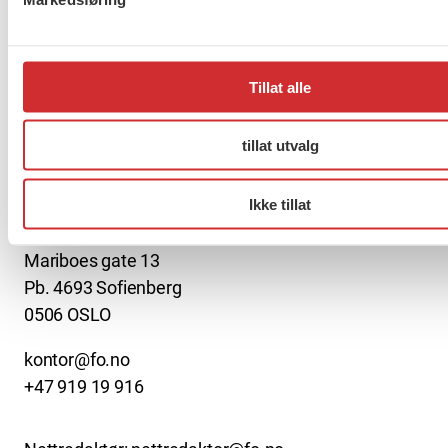
2040
Tillat alle
Forrige
1
2
3
…
272
Neste
tillat utvalg
About us (English)
Ikke tillat
FO (Fellesorganisasjonen)
Mariboes gate 13
Pb. 4693 Sofienberg
0506 OSLO
kontor@fo.no
+47 919 19 916