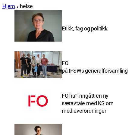
Hjem
helse
Etikk, fag og politikk
FO
på IFSWs generalforsamling
FO har inngått en ny
særavtale med KS om
medleverordninger