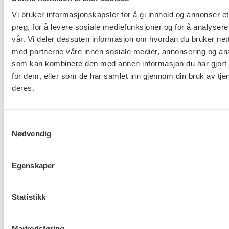
Vi bruker informasjonskapsler for å gi innhold og annonser et
preg, for å levere sosiale mediefunksjoner og for å analysere
vår. Vi deler dessuten informasjon om hvordan du bruker nett
Ny tariffavtale for KA
med partnerne våre innen sosiale medier, annonsering og an
som kan kombinere den med annen informasjon du har gjort t
for dem, eller som de har samlet inn gjennom din bruk av tje
deres.
Samtykkevalg
Nødvendig
Hovedoppgjøret med NHO er i
gang
Egenskaper
Statistikk
FO om Helsepersonellplan
Markedsføring