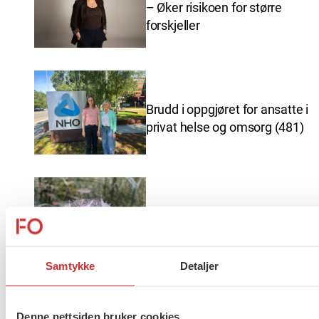
– Øker risikoen for større
forskjeller
Brudd i oppgjøret for ansatte i
privat helse og omsorg (481)
Ferieavvikling FO Vestfold og
Telemark
Samtykke
Detaljer
Denne nettsiden bruker cookies