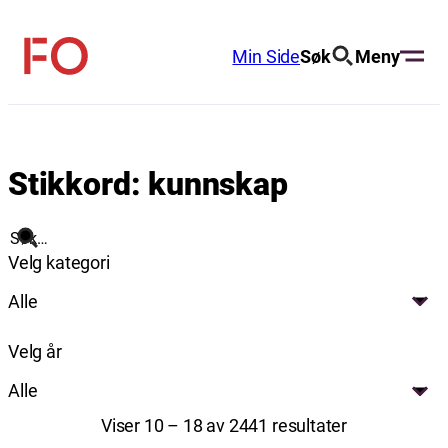
Hopp
til
Min Side
Søk
Meny
FO
innhold
(Fellesorganisasjonen)
Stikkord:
kunnskap
Søk
Velg kategori
Alle
Velg år
Alle
Viser 10 – 18 av 2441 resultater