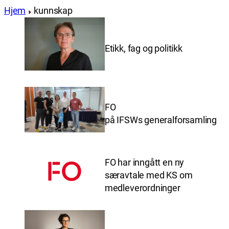
Hjem
kunnskap
Etikk, fag og politikk
FO
på IFSWs generalforsamling
FO har inngått en ny
særavtale med KS om
medleverordninger