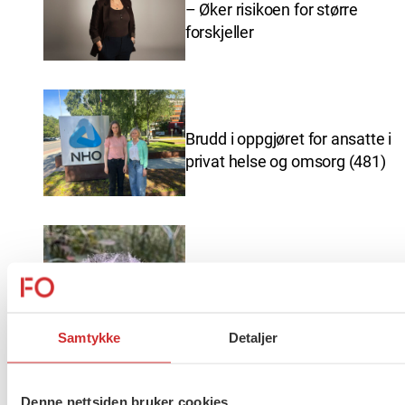
– Øker risikoen for større
forskjeller
Brudd i oppgjøret for ansatte i
privat helse og omsorg (481)
Ferieavvikling FO Vestfold og
Telemark
Samtykke
Detaljer
Denne nettsiden bruker cookies