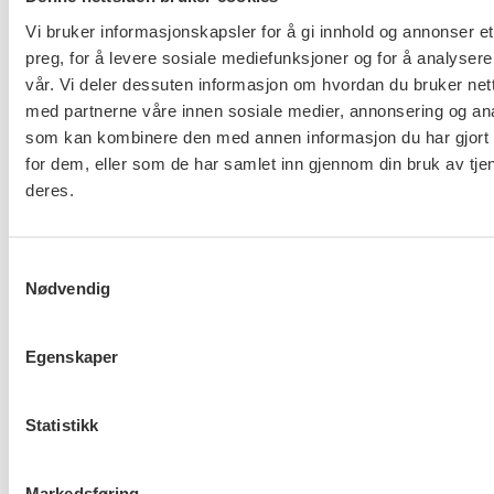
Vi bruker informasjonskapsler for å gi innhold og annonser et
preg, for å levere sosiale mediefunksjoner og for å analysere
vår. Vi deler dessuten informasjon om hvordan du bruker nett
Ny tariffavtale for KA
med partnerne våre innen sosiale medier, annonsering og an
som kan kombinere den med annen informasjon du har gjort t
for dem, eller som de har samlet inn gjennom din bruk av tje
deres.
Samtykkevalg
Nødvendig
Hovedoppgjøret med NHO er i
gang
Egenskaper
Statistikk
FO om Helsepersonellplan
Markedsføring