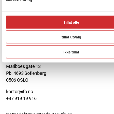
2040
Tillat alle
Forrige
1
2
3
…
272
Neste
tillat utvalg
About us (English)
Ikke tillat
FO (Fellesorganisasjonen)
Mariboes gate 13
Pb. 4693 Sofienberg
0506 OSLO
kontor@fo.no
+47 919 19 916