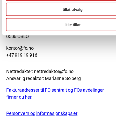
About us (English)
tillat utvalg
FO (Fellesorganisasjonen)
Mariboes gate 13
Ikke tillat
Pb. 4693 Sofienberg
0506 OSLO
kontor@fo.no
+47 919 19 916
Nettredaktør: nettredaktor@fo.no
Ansvarlig redaktør: Marianne Solberg
Fakturaadresser til FO sentralt og FOs avdelinger
finner du her.
Personvern og informasjonskapsler