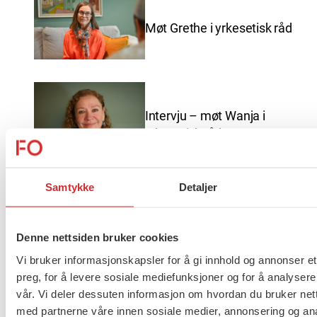
Møt Grethe i yrkesetisk råd
Intervju – møt Wanja i
yrkesetisk råd
Samtykke
Detaljer
God sommer fra FO
Denne nettsiden bruker cookies
Vi bruker informasjonskapsler for å gi innhold og annonser et
preg, for å levere sosiale mediefunksjoner og for å analysere
vår. Vi deler dessuten informasjon om hvordan du bruker nett
Brudd i lønnsoppgjøret for
med partnerne våre innen sosiale medier, annonsering og an
ansatte innen barnevern,