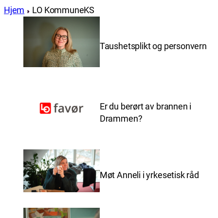
Hjem
LO KommuneKS
Taushetsplikt og personvern
Er du berørt av brannen i
Drammen?
Møt Anneli i yrkesetisk råd