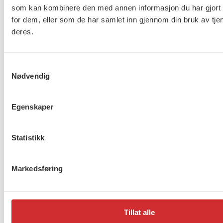
som kan kombinere den med annen informasjon du har gjort t
omsorg og asylmottak (NHO
for dem, eller som de har samlet inn gjennom din bruk av tje
453)
deres.
8 av 10 gjør ikke nok for å
Samtykkevalg
beskytte ansatte i
Nødvendig
barnevernet
Egenskaper
Lønnsoppgjøret for ansatte
Statistikk
innen barnevern, omsorg og
asylmottak (NHO 453) er i
gang
Markedsføring
1
2
…
272
Neste
Tillat alle