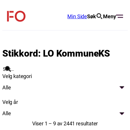
Hopp
til
Min Side
Søk
Meny
FO
innhold
(Fellesorganisasjonen)
Stikkord:
LO KommuneKS
Søk
Velg kategori
Alle
Velg år
Alle
Viser 1 – 9 av 2441 resultater