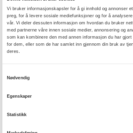
Vi bruker informasjonskapsler for å gi innhold og annonser et
preg, for å levere sosiale mediefunksjoner og for å analysere
vår. Vi deler dessuten informasjon om hvordan du bruker nett
Ny tariffavtale for KA
med partnerne våre innen sosiale medier, annonsering og an
som kan kombinere den med annen informasjon du har gjort t
for dem, eller som de har samlet inn gjennom din bruk av tje
deres.
Samtykkevalg
Nødvendig
Hovedoppgjøret med NHO er i
gang
Egenskaper
Statistikk
FO om Helsepersonellplan
Markedsføring