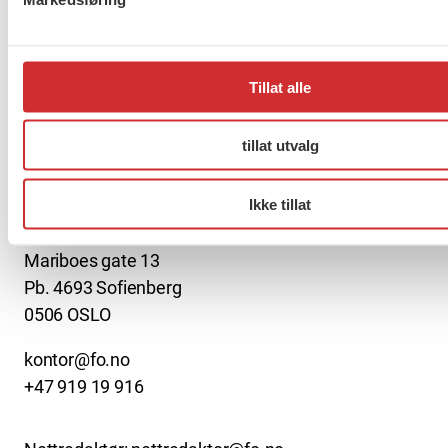
2040
Tillat alle
Forrige
1
2
3
…
272
Neste
tillat utvalg
About us (English)
Ikke tillat
FO (Fellesorganisasjonen)
Mariboes gate 13
Pb. 4693 Sofienberg
0506 OSLO
kontor@fo.no
+47 919 19 916