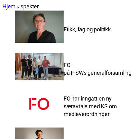
Hjem
spekter
Etikk, fag og politikk
FO
på IFSWs generalforsamling
FO har inngått en ny
særavtale med KS om
medleverordninger