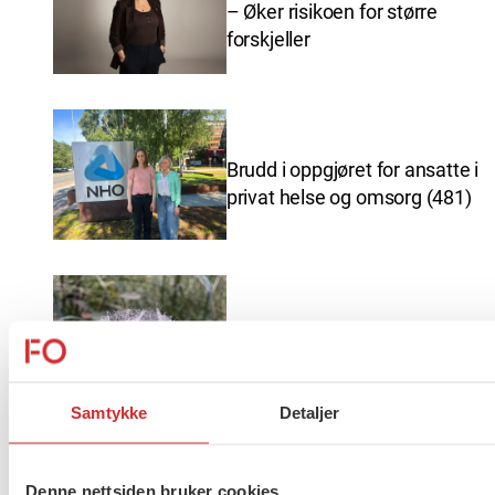
– Øker risikoen for større
forskjeller
Brudd i oppgjøret for ansatte i
privat helse og omsorg (481)
Ferieavvikling FO Vestfold og
Telemark
Samtykke
Detaljer
Denne nettsiden bruker cookies