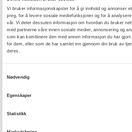
Vi bruker informasjonskapsler for å gi innhold og annonser et
preg, for å levere sosiale mediefunksjoner og for å analysere
vår. Vi deler dessuten informasjon om hvordan du bruker nett
Ny tariffavtale for KA
med partnerne våre innen sosiale medier, annonsering og an
som kan kombinere den med annen informasjon du har gjort t
for dem, eller som de har samlet inn gjennom din bruk av tje
deres.
Samtykkevalg
Nødvendig
Hovedoppgjøret med NHO er i
gang
Egenskaper
Statistikk
FO om Helsepersonellplan
Markedsføring