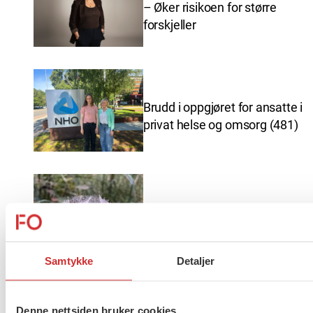
– Øker risikoen for større
forskjeller
Brudd i oppgjøret for ansatte i
privat helse og omsorg (481)
Ferieavvikling FO Vestfold og
Telemark
Samtykke
Detaljer
Denne nettsiden bruker cookies