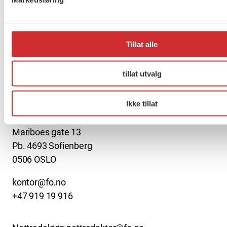
2040
Tillat alle
Forrige
1
2
3
…
272
Neste
tillat utvalg
About us (English)
Ikke tillat
FO (Fellesorganisasjonen)
Mariboes gate 13
Pb. 4693 Sofienberg
0506 OSLO
kontor@fo.no
+47 919 19 916