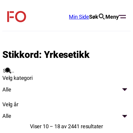
Hopp
til
Min Side
Søk
Meny
FO
innhold
(Fellesorganisasjonen)
Stikkord:
Yrkesetikk
Søk
Velg kategori
Alle
Velg år
Alle
Viser 10 – 18 av 2441 resultater