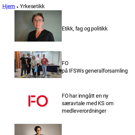
Hjem
Yrkesetikk
Etikk, fag og politikk
FO
på IFSWs generalforsamling
FO har inngått en ny
særavtale med KS om
medleverordninger