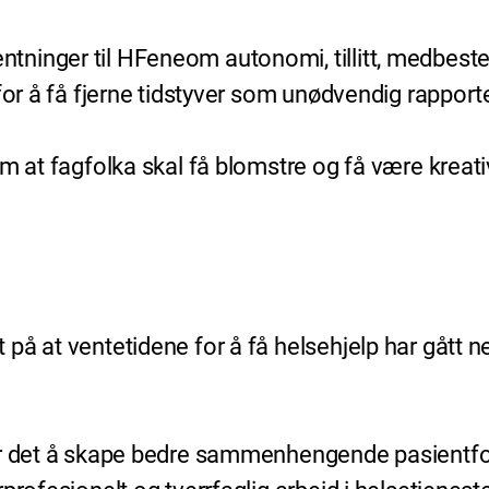
ninger til HFeneom autonomi, tillitt, medbest
for å få fjerne tidstyver som unødvendig rapport
m at fagfolka skal få blomstre og få være kreativ
å at ventetidene for å få helsehjelp har gått ne
er det å skape bedre sammenhengende pasientfor