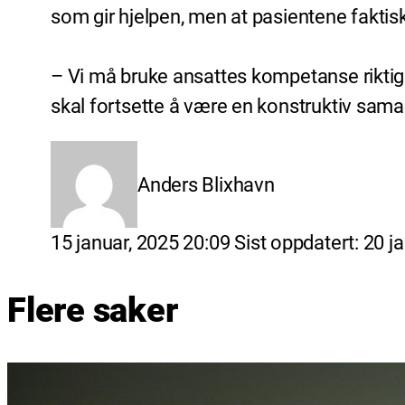
som gir hjelpen, men at pasientene faktisk
– Vi må bruke ansattes kompetanse riktig 
skal fortsette å være en konstruktiv samar
Anders Blixhavn
Lagt
15 januar, 2025 20:09
Sist oppdatert:
20 j
ut
Flere saker
på