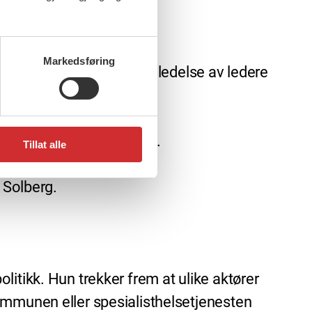
Markedsføring
 skal fokuseres på bedre ledelse av ledere
skape bedre arbeidsforhold.
Tillat alle
 Solberg.
itikk. Hun trekker frem at ulike aktører
ommunen eller spesialisthelsetjenesten