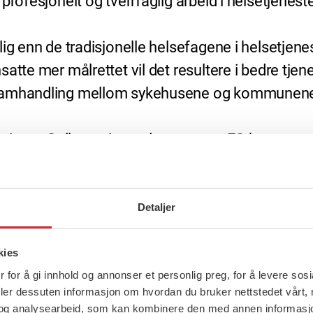
profesjonelt og tverrfaglig arbeid i helsetjenest
ig enn de tradisjonelle helsefagene i helsetjenes
tte mer målrettet vil det resultere i bedre tjenes
 samhandling mellom sykehusene og kommunene,
sin, og Solberg sier at dette er noe FO kommer vi 
ukket frem hvordan sosialarbeidere kan brukes for
Detaljer
ppdragsbrevet til sykehusene, sier Solberg.
kies
 for å gi innhold og annonser et personlig preg, for å levere sos
ustale fra 15. januar 2025.
deler dessuten informasjon om hvordan du bruker nettstedet vårt,
og analysearbeid, som kan kombinere den med annen informasjon d