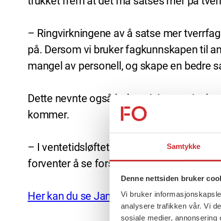
trukket frem at det må satses mer på tverr
– Ringvirkningene av å satse mer tverrfagl
på. Dersom vi bruker fagkunnskapen til ansa
mangel av personell, og skape en bedre
Dette nevnte også helseministeren i talen 
kommer.
– I ventetidsløftet har vi for eksempel tr
Samtykke
forventer å se forslag knyttet til dette i o
Denne nettsiden bruker coo
Vi bruker informasjonskapsler
Her kan du se Jan Christian Vestres sykeh
analysere trafikken vår. Vi 
sosiale medier, annonsering 