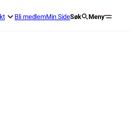
kt
Bli medlem
Min Side
Søk
Meny