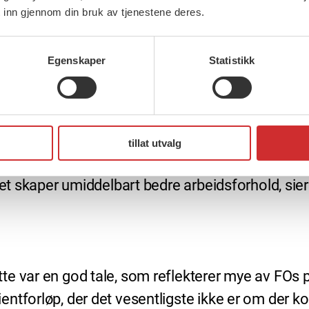
 inn gjennom din bruk av tjenestene deres.
Egenskaper
Statistikk
usene er for høyt og at det må ned. Han sier det
te og fleksibilitet.
satte alltid skal involveres. Solberg sier det vil 
tillat utvalg
det skaper umiddelbart bedre arbeidsforhold, sier
 var en god tale, som reflekterer mye av FOs pol
ntforløp, der det vesentligste ikke er om der k