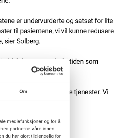
ene.
tene er undervurderte og satset for lite
ter til pasientene, vi vil kunne redusere
 sier Solberg.
til å følge tett med på i tiden som
 å skape bedre helhetlige tjenester. Vi
Om
iale mediefunksjoner og for å
 med partnerne våre innen
u har gjort tilgjengelig for