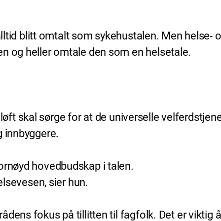
t alltid blitt omtalt som sykehustalen. Men hels
en og heller omtale den som en helsetale.
es løft skal sørge for at de universelle velferdstj
g innbyggere.
fornøyd hovedbudskap i talen.
helsevesen, sier hun.
s fokus på tillitten til fagfolk. Det er viktig å la