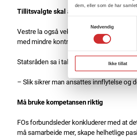
dem, eller som de har samlet
Tillitsvalgte skal alltid involveres
Samtykkevalg
Nødvendig
Vestre la også vekt på at fraværet i sykeh
med mindre kontrollspenn og økt faglig støt
Statsråden sa i talen at tillitsvalgte og an
Ikke tillat
– Slik sikrer man ansattes innflytelse og 
Må bruke kompetansen riktig
FOs forbundsleder konkluderer med at dette
må samarbeide mer, skape helhetlige pasie