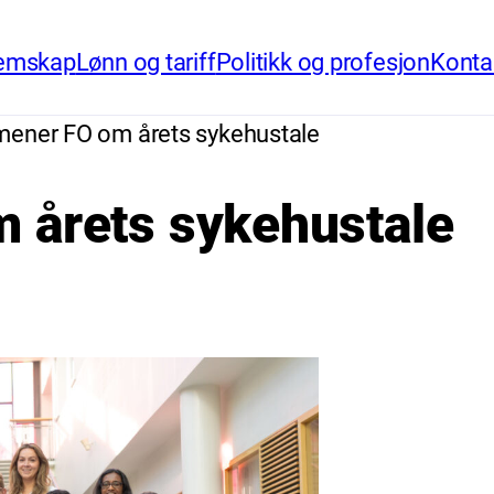
emskap
Lønn og tariff
Politikk og profesjon
Konta
mener FO om årets sykehustale
 årets sykehustale