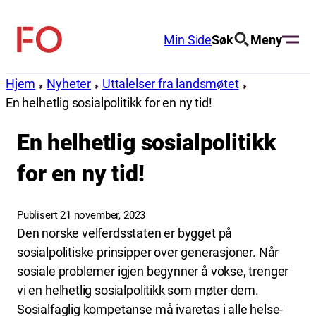
Hopp
til
Min Side
Søk
Meny
FO
innhold
(Fellesorganisasjonen)
Hjem
Nyheter
Uttalelser fra landsmøtet
En helhetlig sosialpolitikk for en ny tid!
En helhetlig sosialpolitikk
for en ny tid!
Publisert 21 november, 2023
Den norske velferdsstaten er bygget på
sosialpolitiske prinsipper over generasjoner. Når
sosiale problemer igjen begynner å vokse, trenger
vi en helhetlig sosialpolitikk som møter dem.
Sosialfaglig kompetanse må ivaretas i alle helse-