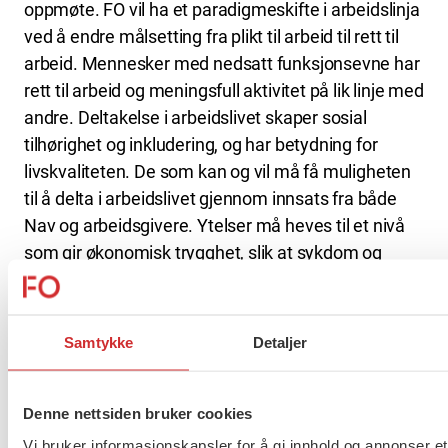
oppmøte. FO vil ha et paradigmeskifte i arbeidslinja
ved å endre målsetting fra plikt til arbeid til rett til
arbeid. Mennesker med nedsatt funksjonsevne har
rett til arbeid og meningsfull aktivitet på lik linje med
andre. Deltakelse i arbeidslivet skaper sosial
tilhørighet og inkludering, og har betydning for
livskvaliteten. De som kan og vil må få muligheten
til å delta i arbeidslivet gjennom innsats fra både
Nav og arbeidsgivere. Ytelser må heves til et nivå
som gir økonomisk trygghet, slik at sykdom og
arbeidsledighet ikke betyr fattigdom. Det trengs en
endring av fokus til mer forebyggende og bred
sosialpolitisk innsats for å motvirke utenforskap.
Samtykke
Detaljer
Sosiale kriser krever sosialfaglige løsninger
En styrket sosialpolitikk er avgjørende for den
Denne nettsiden bruker cookies
sosiale beredskapen i Norge. Pandemien utløste en
Vi bruker informasjonskapsler for å gi innhold og annonser et