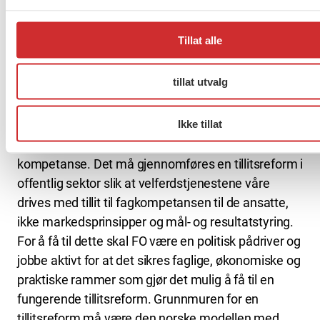
Tillitsreform er grunnlaget for fremtidens
sosialpolitikk
Tillat alle
Bruken av markedsmekanismer i alle deler av
velferdsstaten skal reduseres, og må motvirkes ved
tillat utvalg
å gjenreise og styrke sosialpolitikken som eget
politikkområde. Offentlige velferdstjenester er
Ikke tillat
under press. Bedre tjenester og bedre beslutninger
nærmere brukeren krever flere ansatte med
kompetanse. Det må gjennomføres en tillitsreform i
offentlig sektor slik at velferdstjenestene våre
drives med tillit til fagkompetansen til de ansatte,
ikke markedsprinsipper og mål- og resultatstyring.
For å få til dette skal FO være en politisk pådriver og
jobbe aktivt for at det sikres faglige, økonomiske og
praktiske rammer som gjør det mulig å få til en
fungerende tillitsreform. Grunnmuren for en
tillitsreform må være den norske modellen med