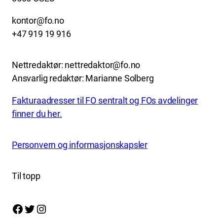
kontor@fo.no
+47 919 19 916
Nettredaktør: nettredaktor@fo.no
Ansvarlig redaktør: Marianne Solberg
Fakturaadresser til FO sentralt og FOs avdelinger
finner du her.
Personvern og informasjonskapsler
Til topp
Facebook
Twitter
Instagram