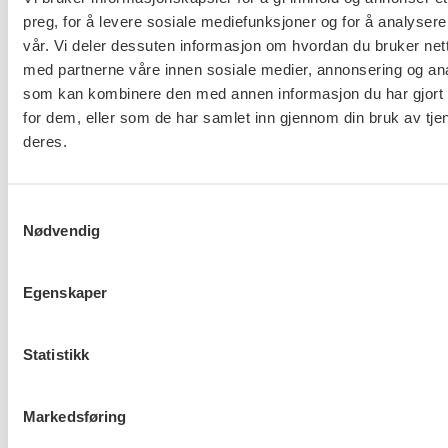
helsekrise, etterfulgt av en økonomisk krise, til en
preg, for å levere sosiale mediefunksjoner og for å analysere
mer alvorlig sosial krise. For å ruste oss for kriser er
vår. Vi deler dessuten informasjon om hvordan du bruker nett
det derfor helt sentralt å løfte frem en helhetlig
med partnerne våre innen sosiale medier, annonsering og an
sosialpolitikk, som ikke bare handler om å realisere
som kan kombinere den med annen informasjon du har gjort t
for dem, eller som de har samlet inn gjennom din bruk av tje
arbeidslinja. Helsepersonellkommisjonen viser
deres.
tydelig at vi i framtida vil trenge mange nye ansatte
i helse- og omsorgstjenestene. Utfordringene
knyttet til vernepleiermangel er godt dokumentert.
Samtykkevalg
Det betyr at vi må klare å utdanne og rekruttere nok
Nødvendig
fagfolk i årene som kommer. Vi må jobbe for å
styrke lønnen og arbeidsforholdene til helse- og
Egenskaper
sosialarbeidere og jobbe systematisk med å
redusere vold og trusler. Trygge ansatte er en
Statistikk
forutsetning for at de som mottar hjelp også kan
føle seg trygge. Sosialarbeidernes posisjon må
styrkes for å løse sosiale problemer.
Markedsføring