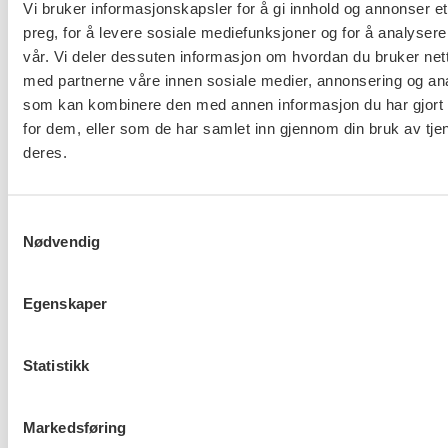
fredsforhandlinger. Norge må aktivt arbeide for å få
Vi bruker informasjonskapsler for å gi innhold og annonser et
slutt på Israels ulovlige okkupasjon av Palestina og
preg, for å levere sosiale mediefunksjoner og for å analysere
vår. Vi deler dessuten informasjon om hvordan du bruker nett
blokaden av Gaza. Palestina må anerkjennes som
med partnerne våre innen sosiale medier, annonsering og an
selvstendig stat innenfor grensene av 1967-
som kan kombinere den med annen informasjon du har gjort t
avtalen.
for dem, eller som de har samlet inn gjennom din bruk av tje
deres.
Veien til fred er solidaritet. Derfor bidrar FO med
støtte til humanitært arbeid og fordømmer de
pågående menneskerettighetsbruddene og
Samtykkevalg
overgrep mot sivile.
Nødvendig
Egenskaper
Last ned uttalelsen her.
Statistikk
Flere saker
Se alle
Markedsføring