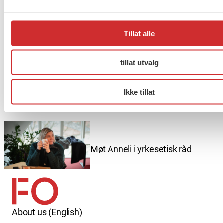
Taushetsplikt og personvern
Tillat alle
tillat utvalg
Er du berørt av brannen i
Ikke tillat
Drammen?
Møt Anneli i yrkesetisk råd
About us (English)