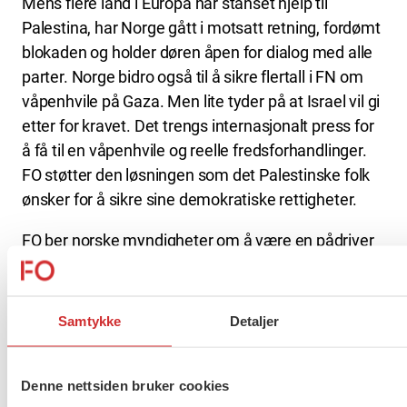
Mens flere land i Europa har stanset hjelp til
Palestina, har Norge gått i motsatt retning, fordømt
blokaden og holder døren åpen for dialog med alle
parter. Norge bidro også til å sikre flertall i FN om
våpenhvile på Gaza. Men lite tyder på at Israel vil gi
etter for kravet. Det trengs internasjonalt press for
å få til en våpenhvile og reelle fredsforhandlinger.
FO støtter den løsningen som det Palestinske folk
ønsker for å sikre sine demokratiske rettigheter.
FO ber norske myndigheter om å være en pådriver
for at terror- og krigshandlinger i Israel og Palestina
etterforskes av Den Internasjonale
straffedomstolen (ICC), og stille nødvendige
Samtykke
Detaljer
ressurser til rådighet. Vi ber Regjeringen fortsatt
bruke alle tilgjengelige diplomatiske kanaler for å
Denne nettsiden bruker cookies
presse fram våpenhvile og sikre oppstart av reelle