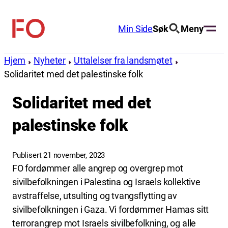
Hopp
til
Min Side
Søk
Meny
FO
innhold
(Fellesorganisasjonen)
Hjem
Nyheter
Uttalelser fra landsmøtet
Solidaritet med det palestinske folk
Solidaritet med det
palestinske folk
Publisert 21 november, 2023
FO fordømmer alle angrep og overgrep mot
sivilbefolkningen i Palestina og Israels kollektive
avstraffelse, utsulting og tvangsflytting av
sivilbefolkningen i Gaza. Vi fordømmer Hamas sitt
terrorangrep mot Israels sivilbefolkning, og alle