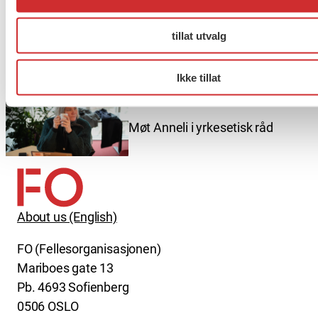
Er du berørt av brannen i
tillat utvalg
Drammen?
Ikke tillat
Møt Anneli i yrkesetisk råd
About us (English)
FO (Fellesorganisasjonen)
Mariboes gate 13
Pb. 4693 Sofienberg
0506 OSLO