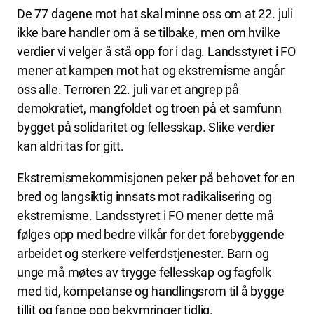
De 77 dagene mot hat skal minne oss om at 22. juli
ikke bare handler om å se tilbake, men om hvilke
verdier vi velger å stå opp for i dag. Landsstyret i FO
mener at kampen mot hat og ekstremisme angår
oss alle. Terroren 22. juli var et angrep på
demokratiet, mangfoldet og troen på et samfunn
bygget på solidaritet og fellesskap. Slike verdier
kan aldri tas for gitt.
Ekstremismekommisjonen peker på behovet for en
bred og langsiktig innsats mot radikalisering og
ekstremisme. Landsstyret i FO mener dette må
følges opp med bedre vilkår for det forebyggende
arbeidet og sterkere velferdstjenester. Barn og
unge må møtes av trygge fellesskap og fagfolk
med tid, kompetanse og handlingsrom til å bygge
tillit og fange opp bekymringer tidlig.