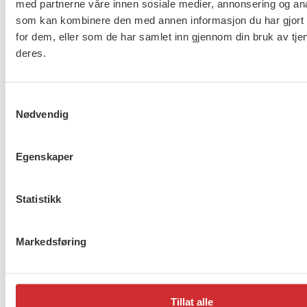
med partnerne våre innen sosiale medier, annonsering og an
glemme.
som kan kombinere den med annen informasjon du har gjort t
for dem, eller som de har samlet inn gjennom din bruk av tje
Uttalelser fra landsstyret
deres.
Anine Terland
Samtykkevalg
Nødvendig
Lagt
11 juni, 2026 12:00
Sist oppdatert:
11 juni, 2026
ut
12:00
Egenskaper
på
Flere saker
Se alle
Statistikk
Markedsføring
Taushetsplikt og personvern
Tillat alle