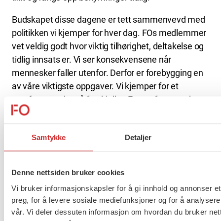
Budskapet disse dagene er tett sammenvevd med
politikken vi kjemper for hver dag. FOs medlemmer
vet veldig godt hvor viktig tilhørighet, deltakelse og
tidlig innsats er. Vi ser konsekvensene når
mennesker faller utenfor. Derfor er forebygging en
av våre viktigste oppgaver. Vi kjemper for et
samfunn med små forskjeller. Et samfunn med
inkluderende møteplasser og et velferdssystem
som omfordeler ressurser forebygger at folk faller
Samtykke
Detaljer
utenfor. Slik bygger vi tillit, både mellom folk og til
samfunnet som helhet.
Denne nettsiden bruker cookies
Landsstyret i FO vil aldri akseptere hat, rasisme og
ekstremisme. Vi står opp for demokratiet og for
Vi bruker informasjonskapsler for å gi innhold og annonser et
preg, for å levere sosiale mediefunksjoner og for å analysere
menneskeverdet. Femten år etter 22. juli 2011 er
vår. Vi deler dessuten informasjon om hvordan du bruker nett
dette fortsatt vårt felles ansvar. Aldri tie, aldri