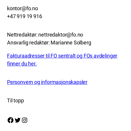
kontor@fo.no
+47 919 19 916
Nettredaktør: nettredaktor@fo.no
Ansvarlig redaktør: Marianne Solberg
Fakturaadresser til FO sentralt og FOs avdelinger
finner du her.
Personvern og informasjonskapsler
Til topp
Facebook
Twitter
Instagram