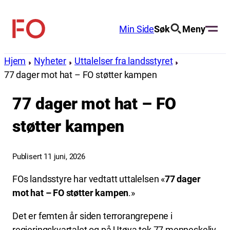
Hopp
til
Min Side
Søk
Meny
FO
innhold
(Fellesorganisasjonen)
Hjem
Nyheter
Uttalelser fra landsstyret
77 dager mot hat – FO støtter kampen
77 dager mot hat – FO
støtter kampen
Publisert 11 juni, 2026
FOs landsstyre har vedtatt uttalelsen «
77 dager
mot hat – FO støtter kampen
.»
Det er femten år siden terrorangrepene i
regjeringskvartalet og på Utøya tok 77 menneskeliv