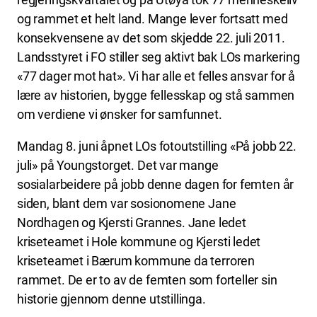
og rammet et helt land. Mange lever fortsatt med
konsekvensene av det som skjedde 22. juli 2011.
Landsstyret i FO stiller seg aktivt bak LOs markering
«77 dager mot hat». Vi har alle et felles ansvar for å
lære av historien, bygge fellesskap og stå sammen
om verdiene vi ønsker for samfunnet.
Mandag 8. juni åpnet LOs fotoutstilling «På jobb 22.
juli» på Youngstorget. Det var mange
sosialarbeidere på jobb denne dagen for femten år
siden, blant dem var sosionomene Jane
Nordhagen og Kjersti Grannes. Jane ledet
kriseteamet i Hole kommune og Kjersti ledet
kriseteamet i Bærum kommune da terroren
rammet. De er to av de femten som forteller sin
historie gjennom denne utstillinga.