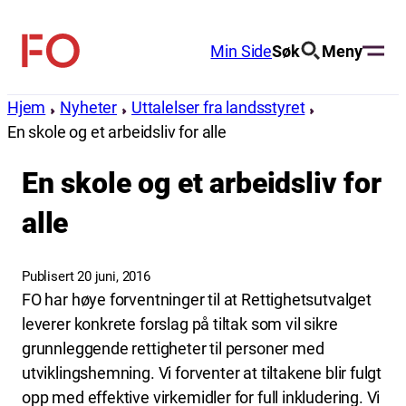
Hopp
til
Min Side
Søk
Meny
FO
innhold
(Fellesorganisasjonen)
Hjem
Nyheter
Uttalelser fra landsstyret
En skole og et arbeidsliv for alle
En skole og et arbeidsliv for
alle
Publisert 20 juni, 2016
FO har høye forventninger til at Rettighetsutvalget
leverer konkrete forslag på tiltak som vil sikre
grunnleggende rettigheter til personer med
utviklingshemning. Vi forventer at tiltakene blir fulgt
opp med effektive virkemidler for full inkludering. Vi