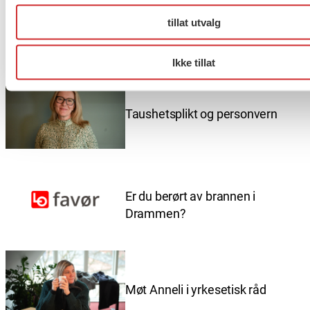
tillat utvalg
Flere saker
Se alle
Ikke tillat
Taushetsplikt og personvern
Er du berørt av brannen i
Drammen?
Møt Anneli i yrkesetisk råd