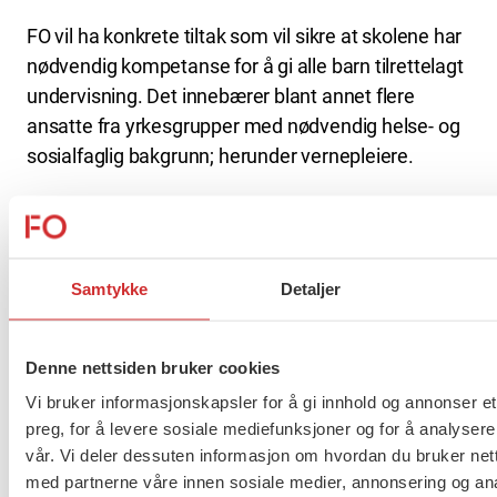
FO vil ha konkrete tiltak som vil sikre at skolene har
nødvendig kompetanse for å gi alle barn tilrettelagt
undervisning. Det innebærer blant annet flere
ansatte fra yrkesgrupper med nødvendig helse- og
sosialfaglig bakgrunn; herunder vernepleiere.
Et inkluderende arbeidsliv
En ikke – inkluderende skole hindrer fremtidige
arbeidsmuligheter for nærmere 18000 mennesker.
Samtykke
Detaljer
Andre forhold, som at utviklingshemning nærmest
automatisk utløser uføretrygd ved fylte 18 år, og en
oppfatning om at utviklingshemmede verken kan
Denne nettsiden bruker cookies
eller vil inkluderes i arbeidslivet virker
Vi bruker informasjonskapsler for å gi innhold og annonser et
ekskluderende. Kombinasjonen av disse gjør
preg, for å levere sosiale mediefunksjoner og for å analysere
mulighetene til arbeid enda vanskeligere. Arbeid er
vår. Vi deler dessuten informasjon om hvordan du bruker nett
en svært viktig måleindikator for livskvalitet og
med partnerne våre innen sosiale medier, annonsering og an