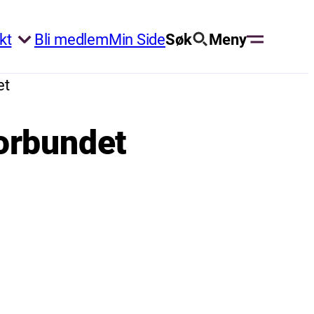
kt
Bli medlem
Min Side
Søk
Meny
et
orbundet