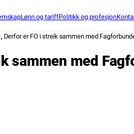
emskap
Lønn og tariff
Politikk og profesjon
Konta
Derfor er FO i streik sammen med Fagforbund
reik sammen med Fagf