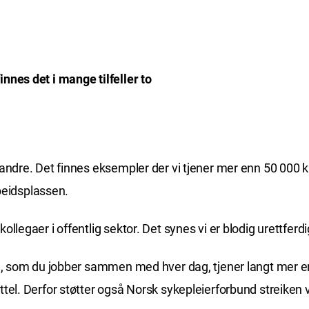
nnes det i mange tilfeller to
andre. Det finnes eksempler der vi tjener mer enn 50 000 k
eidsplassen.
legaer i offentlig sektor. Det synes vi er blodig urettferdig
n, som du jobber sammen med hver dag, tjener langt mer enn 
tel. Derfor støtter også Norsk sykepleierforbund streiken v