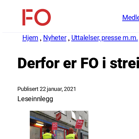
Hopp
Medl
til
FO
innhold
(Fellesorganisasjonen)
Hjem
Nyheter
Uttalelser, presse m.m.
Derfor er FO i st
Publisert 22 januar, 2021
Leseinnlegg