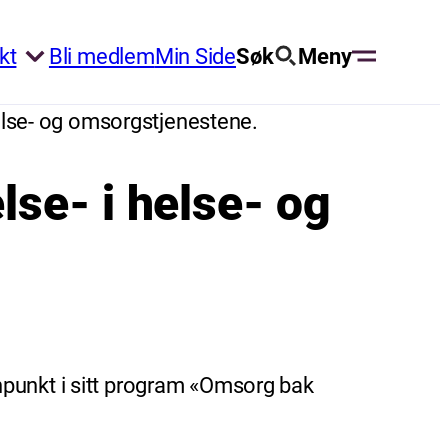
kt
Bli medlem
Min Side
Søk
Meny
helse- og omsorgstjenestene.
lse- i helse- og
npunkt i sitt program «Omsorg bak