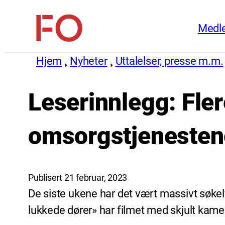
Hopp
Medl
til
FO
innhold
(Fellesorganisasjonen)
Hjem
Nyheter
Uttalelser, presse m.m.
Leserinnlegg: Fler
omsorgstjenesten
Publisert 21 februar, 2023
De siste ukene har det vært massivt søke
lukkede dører» har filmet med skjult kame