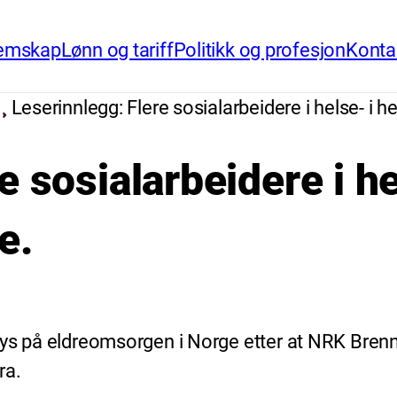
emskap
Lønn og tariff
Politikk og profesjon
Konta
Leserinnlegg: Flere sosialarbeidere i helse- i 
e sosialarbeidere i he
e.
lys på eldreomsorgen i Norge etter at NRK Bren
ra.