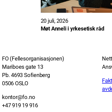
20 juli, 2026
Møt Anneli i yrkesetisk råd
FO (Fellesorganisasjonen)
Nett
Mariboes gate 13
Ansv
Pb. 4693 Sofienberg
Fakt
0506 OSLO
avde
kontor@fo.no
+47 919 19 916