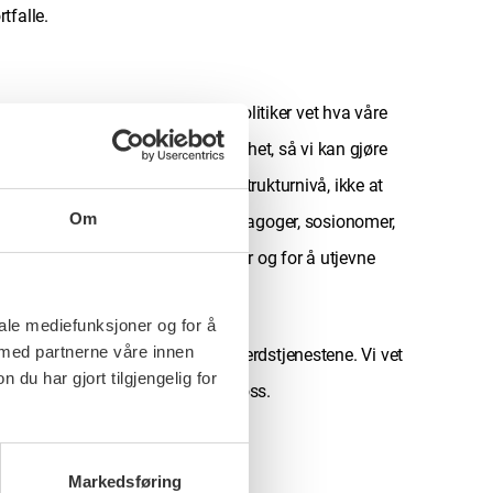
tfalle.
ld og hets. Vi ønsker at du som politiker vet hva våre
i vil se at du står opp for vår trygghet, så vi kan gjøre
itiske løsninger, og endringer på strukturnivå, ikke at
Om
 Våre medlemmer er barnevernspedagoger, sosionomer,
 gi alle mennesker like muligheter og for å utjevne
iale mediefunksjoner og for å
 med partnerne våre innen
anse om det som rører seg i velferdstjenestene. Vi vet
u har gjort tilgjengelig for
samarbeid. Ta gjerne kontakt med oss.
Markedsføring