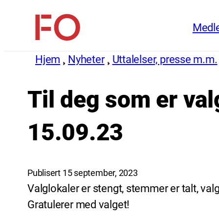
Hopp
Medl
til
FO
innhold
(Fellesorganisasjonen)
Hjem
Nyheter
Uttalelser, presse m.m.
Til deg som er val
15.09.23
Publisert 15 september, 2023
Valglokaler er stengt, stemmer er talt, val
Gratulerer med valget!