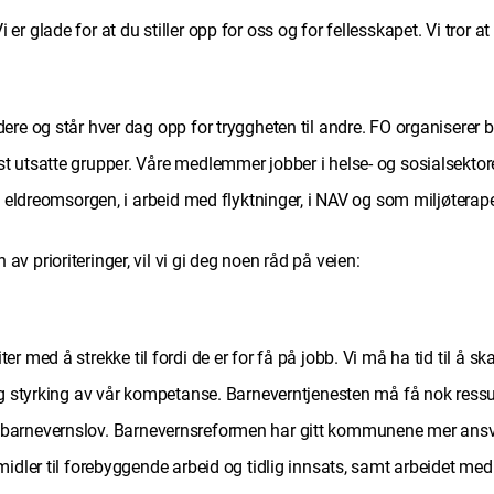
 glade for at du stiller opp for oss og for fellesskapet. Vi tror a
ere og står hver dag opp for tryggheten til andre. FO organiserer
utsatte grupper. Våre medlemmer jobber i helse- og sosialsektoren,
i eldreomsorgen, i arbeid med flyktninger, i NAV og som miljøterap
 prioriteringer, vil vi gi deg noen råd på veien:
med å strekke til fordi de er for få på jobb. Vi må ha tid til å skape
 og styrking av vår kompetanse. Barneverntjenesten må få nok ress
barnevernslov. Barnevernsreformen har gitt kommunene mer ansvar
midler til forebyggende arbeid og tidlig innsats, samt arbeidet med