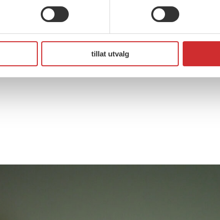
tillat utvalg
 Jansen Egge og Torunn Bredvei Steinsholt