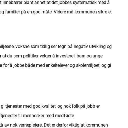
. Det innebærer blant annet at det jobbes systematisk med å
barn og familier på en god måte. Videre må kommunen sikre et
ljøene, voksne som tidlig ser tegn på negativ utvikling og
r at du som politiker velger å investere i barn og unge
 for å jobbe både med enkeltelever og skolemiljøet, og gi
i tjenester med god kvalitet, og nok folk på jobb er
på tjenester til mennesker med medfødte
 av nok vernepleiere. Det er derfor viktig at kommunen