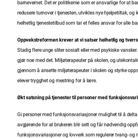
barnevernet. Det er politikerne som er ansvarlige for at ba
redusere turnover i tjenesten, utvikles nye hjelpetiltak, o
helhetlig tjenestetilbud som tar et felles ansvar for alle b
Oppvekstreformen krever at vi satser helhetlig og tverrs
Stadig flere unge sliter sosialt eller med psykiske vansk
gjør noe med det.­­ Miljøterapeuter på skolen, og utekontak
gjennom å ansette miljøterapeuter i skolen og styrke opps
elever trygghet og mestring for å lære.
Økt satsning på tjenester til personer med funksjons
Gi personer med funksjonsvariasjoner mulighet til å delta 
avgjørende for at brukeren blir sett og får nødvendig oppf
funksjonsvariasjoner og lovverk som regulerer tvang- og