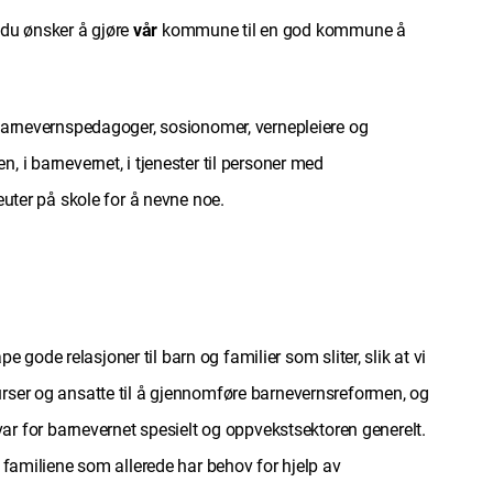
t du ønsker å gjøre
vår
kommune til en god kommune å
 barnevernspedagoger, sosionomer, vernepleiere og
 i barnevernet, i tjenester til personer med
euter på skole for å nevne noe.
 gode relasjoner til barn og familier som sliter, slik at vi
urser og ansatte til å gjennomføre barnevernsreformen, og
 for barnevernet spesielt og oppvekstsektoren generelt.
 familiene som allerede har behov for hjelp av