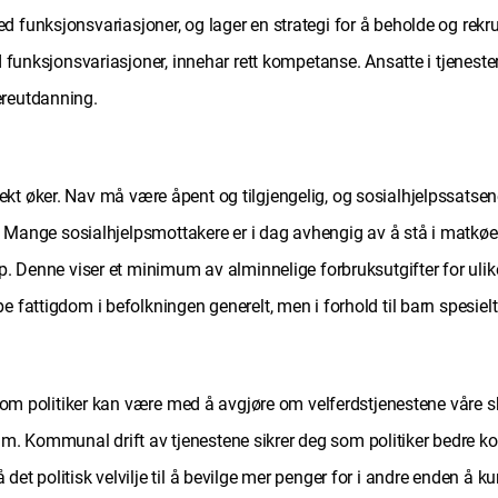
 funksjonsvariasjoner, og lager en strategi for å beholde og rekrut
ed funksjonsvariasjoner, innehar rett kompetanse. Ansatte i tjenes
ereutdanning.
kt øker. Nav må være åpent og tilgjengelig, og sosialhjelpssatsene
er. Mange sosialhjelpsmottakere er i dag avhengig av å stå i matkø
p. Denne viser et minimum av alminnelige forbruksutgifter for ulike 
 fattigdom i befolkningen generelt, men i forhold til barn spesielt
 som politiker kan være med å avgjøre om velferdstjenestene våre ska
 Kommunal drift av tjenestene sikrer deg som politiker bedre kontr
det politisk velvilje til å bevilge mer penger for i andre enden å