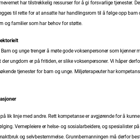
rnevernet har tilstrekkelig ressurser for å gi forsvarlige tjenester
g legges til rette for at ansatte har handlingsrom til å følge opp 
arn og familier som har behov for støtte.
ektorielt
er. Barn og unge trenger å møte gode voksenpersoner som kjenner mi
t der ungdom er på fritiden, er slike voksenpersoner. Vi håper derfo
økende tjenester for barn og unge. Miljøterapeuter har kompetanse
variasjoner
på lik linje med andre. Rett kompetanse er avgjørende for å kunne g
ølging. Vernepleiere er helse- og sosialarbeidere, og spesialister 
 maktbruk og selvbestemmelse. Grunnbemanningen må derfor bestå