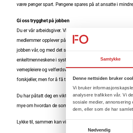
være penger spart. Pengene spares på at ansatte i mindre
Gi oss trygghet på jobben
Du er vår arbeidsgiver. Vi vil ha det trygt på jobben. Våre
medlemmer opplever på jobben. Snakk med oss om det. S
jobben vår, og med det sikre trygge tjenester til alle innby
Samtykke
enkeltmenneskene i systemet må endre seg. Vi må derfor
vernepleiere og velferdsvitere som har sosialfaglig kunnsk
Denne nettsiden bruker coo
forskjeller, men for å få til det så trenger vi hjelp av deg so
Vi bruker informasjonskapsler
analysere trafikken vår. Vi 
Du har påtatt deg en viktig rolle med å styre kommunen vå
sosiale medier, annonsering 
mye om hvordan de som sliter mest i samfunnet vårt har de
dem, eller som de har samlet
Lykke til, sammen kan vi gjøre kommunen vår til et enda be
Samtykkevalg
Nødvendig