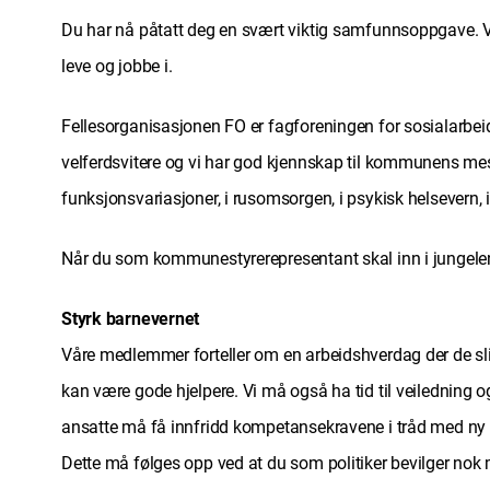
Du har nå påtatt deg en svært viktig samfunnsoppgave. Vi er
leve og jobbe i.
Fellesorganisasjonen FO er fagforeningen for sosialarbeid
velferdsvitere og vi har god kjennskap til kommunens mest 
funksjonsvariasjoner, i rusomsorgen, i psykisk helsevern, 
Når du som kommunestyrerepresentant skal inn i jungelen av
Styrk barnevernet
Våre medlemmer forteller om en arbeidshverdag der de sliter 
kan være gode hjelpere. Vi må også ha tid til veiledning
ansatte må få innfridd kompetansekravene i tråd med ny 
Dette må følges opp ved at du som politiker bevilger nok 