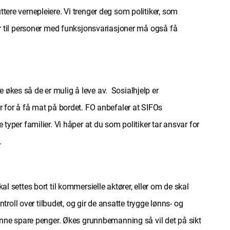
tere vernepleiere. Vi trenger deg som politiker, som
ter til personer med funksjonsvariasjoner må også få
 økes så de er mulig å leve av. Sosialhjelp er
er for å få mat på bordet. FO anbefaler at SIFOs
typer familier. Vi håper at du som politiker tar ansvar for
.
l settes bort til kommersielle aktører, eller om de skal
oll over tilbudet, og gir de ansatte trygge lønns- og
 kunne spare penger. Økes grunnbemanning så vil det på sikt