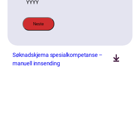
År
Søknadskjema spesialkompetanse –
manuell innsending
About us (English)
FO (Fellesorganisasjonen)
Mariboes gate 13
Pb. 4693 Sofienberg
0506 OSLO