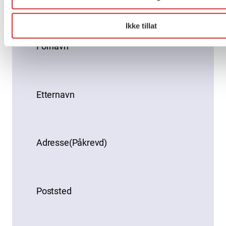
spesialkompetanse
Sosionom med spesialkompetanse
Vernepleier med spesialkompetanse
Ikke tillat
Fornavn
Etternavn
Adresse
(Påkrevd)
Poststed