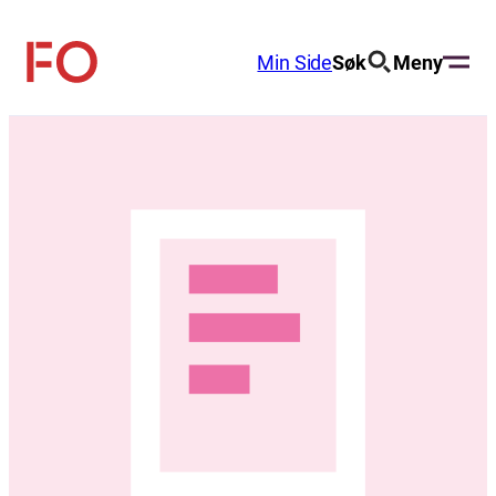
Hopp
til
Min Side
Søk
Meny
FO
innhold
(Fellesorganisasjonen)