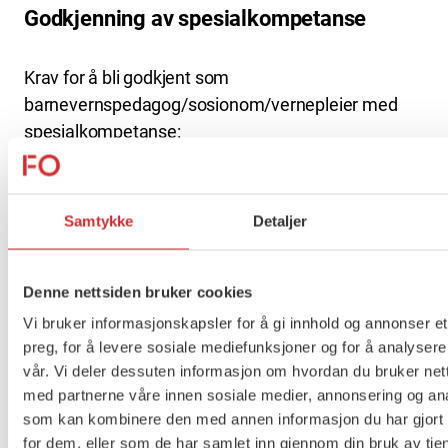
Godkjenning av spesialkompetanse
Krav for å bli godkjent som
barnevernspedagog/sosionom/vernepleier med
spesialkompetanse:
Bachelor i barnevern, sosialt arbeid, eller
vernepleie med autorisasjon.
Samtykke
Detaljer
5 års relevant arbeidserfaring etter
gjennomført bachelor, minst 2 år før
påbegynt videreutdanning.
Denne nettsiden bruker cookies
Gjennomført en 60 studiepoengs
Vi bruker informasjonskapsler for å gi innhold og annonser et
videreutdanning.
preg, for å levere sosiale mediefunksjoner og for å analysere
Mottatt 160 timer faglig veiledning over en
vår. Vi deler dessuten informasjon om hvordan du bruker nett
periode på minimum 3 år.
med partnerne våre innen sosiale medier, annonsering og an
som kan kombinere den med annen informasjon du har gjort t
for dem, eller som de har samlet inn gjennom din bruk av tje