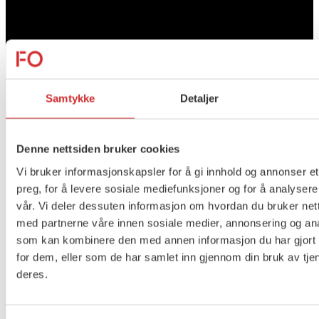
Samtykke
Detaljer
Denne nettsiden bruker cookies
Vi bruker informasjonskapsler for å gi innhold og annonser et
preg, for å levere sosiale mediefunksjoner og for å analysere
vår. Vi deler dessuten informasjon om hvordan du bruker nett
Vi lever i en skjebnetid. Etter flere år
med partnerne våre innen sosiale medier, annonsering og an
med pandemi, krig og økte priser
som kan kombinere den med annen informasjon du har gjort t
for dem, eller som de har samlet inn gjennom din bruk av tje
holder dyrtiden på å bite seg fast.
deres.
Ulikhetene i samfunnet øker og sosiale
problemer vokser frem i ulike deler av
befolkningen.