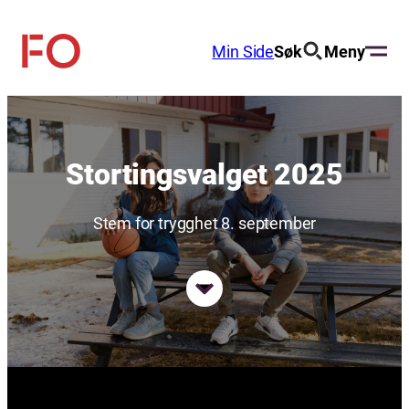
Hopp
til
Min Side
Søk
Meny
FO
innhold
(Fellesorganisasjonen)
Stortingsvalget 2025
Stem for trygghet 8. september