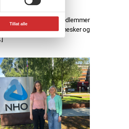
, 2026
sommer fra FO
eneste dag bidrar FO-medlemmer
Tillat alle
 gjøre en forskjell for mennesker og
…]